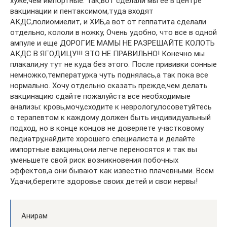
хуже,чем импортные. Так,вот сделали мы ее в центре
вакцинации и пентаксимом,туда входят
АКДС,полиомиелит, и ХИБ,а вот от геппатита сделали
отдельно, кололи в ножку, Очень удобно, что все в одной
ампуле и еще ДОРОГИЕ МАМЫ НЕ РАЗРЕШАЙТЕ КОЛОТЬ
АКДС В ЯГОДИЦУ!!! ЭТО НЕ ПРАВИЛЬНО! Конечно мы
плакали,ну тут не куда без этого. После прививки сонные
немножко,температурка чуть поднялась,а так пока все
нормально. Хочу отдельно сказать прежде,чем делать
вакцинацию сдайте пожалуйста все необходимые
анализы: кровь,мочу,сходите к неврологу,посоветуйтесь
с терапевтом к каждому должен быть индивидуальный
подход, но в конце концов не доверяете участковому
педиатру,найдите хорошего специалиста и делайте
импортные вакцины,они легче переносятся и так вы
уменьшете свой риск возникновения побочных
эффектов,а они бывают как известно плачевными. Всем
Удачи,берегите здоровье своих детей и свои нервы!
Анирам