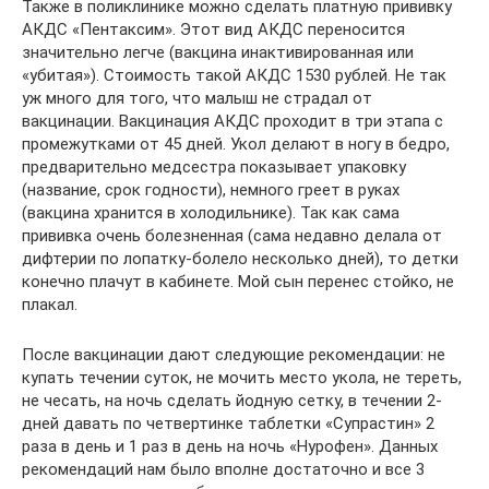
Также в поликлинике можно сделать платную прививку
АКДС «Пентаксим». Этот вид АКДС переносится
значительно легче (вакцина инактивированная или
«убитая»). Стоимость такой АКДС 1530 рублей. Не так
уж много для того, что малыш не страдал от
вакцинации. Вакцинация АКДС проходит в три этапа с
промежутками от 45 дней. Укол делают в ногу в бедро,
предварительно медсестра показывает упаковку
(название, срок годности), немного греет в руках
(вакцина хранится в холодильнике). Так как сама
прививка очень болезненная (сама недавно делала от
дифтерии по лопатку-болело несколько дней), то детки
конечно плачут в кабинете. Мой сын перенес стойко, не
плакал.
После вакцинации дают следующие рекомендации: не
купать течении суток, не мочить место укола, не тереть,
не чесать, на ночь сделать йодную сетку, в течении 2-
дней давать по четвертинке таблетки «Супрастин» 2
раза в день и 1 раз в день на ночь «Нурофен». Данных
рекомендаций нам было вполне достаточно и все 3