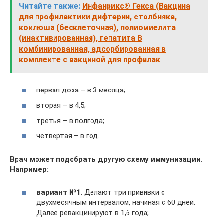
Читайте также:
Инфанрикс® Гекса (Вакцина
для профилактики дифтерии, столбняка,
коклюша (бесклеточная), полиомиелита
(инактивированная), гепатита В
комбинированная, адсорбированная в
комплекте с вакциной для профилак
первая доза – в 3 месяца;
вторая – в 4,5;
третья – в полгода;
четвертая – в год.
Врач может подобрать другую схему иммунизации.
Например:
вариант №1
. Делают три прививки с
двухмесячным интервалом, начиная с 60 дней.
Далее ревакцинируют в 1,6 года;