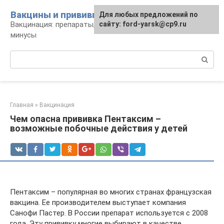
Перейти
Вакцины и прививки
Для любых предложений по
к
Вакцинация: препараты, график, плюсы и
сайту: ford-yarsk@cp9.ru
контенту
минусы
Поиск:
Главная
»
Вакцинация
Чем опасна прививка Пентаксим –
возможные побочные действия у детей
Пентаксим – популярная во многих странах французская
вакцина. Ее производителем выступает компания
Санофи Пастер. В России препарат используется с 2008
года. Эту прививку многие выбирают в качестве