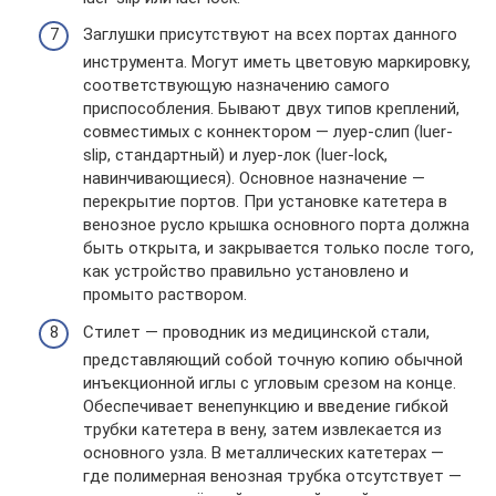
Заглушки присутствуют на всех портах данного
инструмента. Могут иметь цветовую маркировку,
соответствующую назначению самого
приспособления. Бывают двух типов креплений,
совместимых с коннектором — луер-слип (luer-
slip, стандартный) и луер-лок (luer-lock,
навинчивающиеся). Основное назначение —
перекрытие портов. При установке катетера в
венозное русло крышка основного порта должна
быть открыта, и закрывается только после того,
как устройство правильно установлено и
промыто раствором.
Стилет — проводник из медицинской стали,
представляющий собой точную копию обычной
инъекционной иглы с угловым срезом на конце.
Обеспечивает венепункцию и введение гибкой
трубки катетера в вену, затем извлекается из
основного узла. В металлических катетерах —
где полимерная венозная трубка отсутствует —