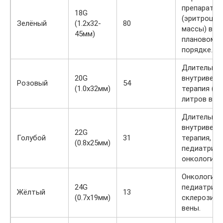
препаратов
18G
(эритроцит
Зелёный
(1.2х32-
80
массы) в
45мм)
плановом
порядке.
Длительна
20G
внутривенн
Розовый
54
(1.0х32мм)
терапия (от
литров в су
Длительна
внутривенн
22G
Голубой
31
терапия,
(0.8х25мм)
педиатрия,
онкология.
Онкология,
24G
педиатрия,
Жёлтый
13
(0.7х19мм)
склерозир
вены.