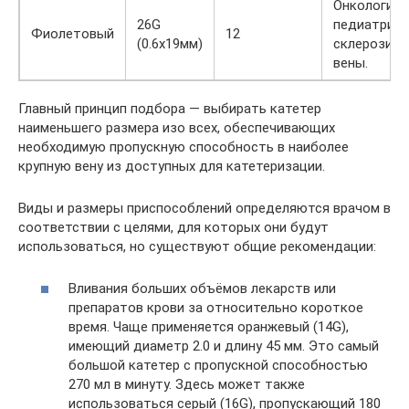
Онкология,
26G
педиатрия,
Фиолетовый
12
(0.6х19мм)
склерозир
вены.
Главный принцип подбора — выбирать катетер
наименьшего размера изо всех, обеспечивающих
необходимую пропускную способность в наиболее
крупную вену из доступных для катетеризации.
Виды и размеры приспособлений определяются врачом в
соответствии с целями, для которых они будут
использоваться, но существуют общие рекомендации:
Вливания больших объёмов лекарств или
препаратов крови за относительно короткое
время. Чаще применяется оранжевый (14G),
имеющий диаметр 2.0 и длину 45 мм. Это самый
большой катетер с пропускной способностью
270 мл в минуту. Здесь может также
использоваться серый (16G), пропускающий 180