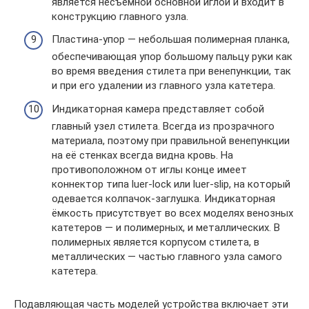
является несъёмной основной иглой и входит в
конструкцию главного узла.
Пластина-упор — небольшая полимерная планка,
обеспечивающая упор большому пальцу руки как
во время введения стилета при венепункции, так
и при его удалении из главного узла катетера.
Индикаторная камера представляет собой
главный узел стилета. Всегда из прозрачного
материала, поэтому при правильной венепункции
на её стенках всегда видна кровь. На
противоположном от иглы конце имеет
коннектор типа luer-lock или luer-slip, на который
одевается колпачок-заглушка. Индикаторная
ёмкость присутствует во всех моделях венозных
катетеров — и полимерных, и металлических. В
полимерных является корпусом стилета, в
металлических — частью главного узла самого
катетера.
Подавляющая часть моделей устройства включает эти