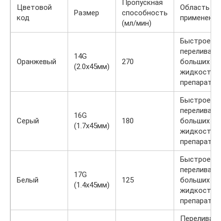
Пропускная
Цветовой
Область
Размер
способность
код
применения
(мл/мин)
Быстрое
переливани
14G
Оранжевый
270
больших о
(2.0х45мм)
жидкости и
препаратов
Быстрое
переливани
16G
Серый
180
больших о
(1.7х45мм)
жидкости и
препаратов
Быстрое
переливани
17G
Белый
125
больших о
(1.4х45мм)
жидкости и
препаратов
Переливани