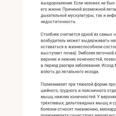
выздоровления. Если человек не был
его жизни. Причиной возможной лета
дыхательной мускулатуры, так и инф
недостаточность.
Столбняк считается одной из самых «
возбудитель может выдерживать нагре
оставаться в жизнеспособном состоя
выступает почва). Эмболия легочной 
верхних и нижних конечностей, позв
в период разгара заболевания. Исход
вплоть до летального исхода.
Полиомиелит при тяжелой форме прот
шейного, грудного и поясничного отд
мышц нижних конечностей. У верхних
трехглавых, дельтовидных мышц и с
болезни относят пневмонию, миокард
полиомиелита существует вероятнос