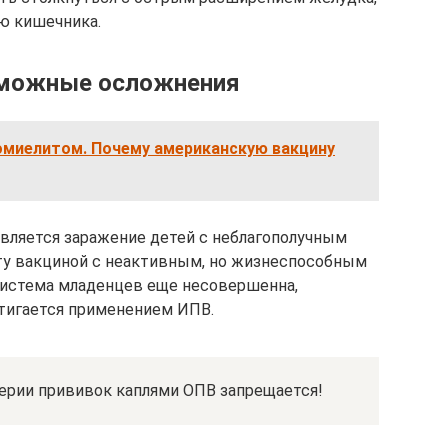
ю кишечника.
зможные осложнения
омиелитом. Почему американскую вакцину
вляется заражение детей с неблагополучным
ту вакциной с неактивным, но жизнеспособным
система младенцев еще несовершенна,
тигается применением ИПВ.
ерии прививок каплями ОПВ запрещается!