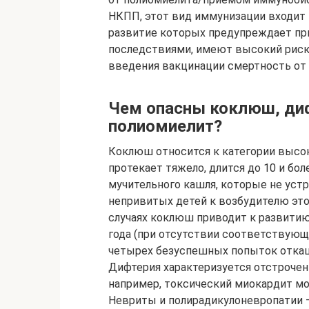
НКПП, этот вид иммунизации входит в
развитие которых предупреждает п
последствиями, имеют высокий риск л
введения вакцинации смертность от с
Чем опасны коклюш, диф
полиомиелит?
Коклюш относится к категории высо
протекает тяжело, длится до 10 и бо
мучительного кашля, которые не уст
непривитых детей к возбудителю это
случаях коклюш приводит к развитию
года (при отсутствии соответствующе
четырех безуспешных попыток откашл
Дифтерия характеризуется отстрочен
например, токсический миокардит мо
Невриты и полирадикулоневропатии –