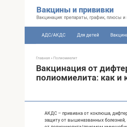
Перейти
Вакцины и прививки
к
контенту
Вакцинация: препараты, график, плюсы и
АДС/АКДС
Для детей
Вакцин
Главная
»
Полиомиелит
Вакцинация от дифте
полиомиелита: как и 
АКДС – прививка от коклюша, дифте
защиту от вышеназванных болезней, 
от полиомиелита/приемом иммунобиол