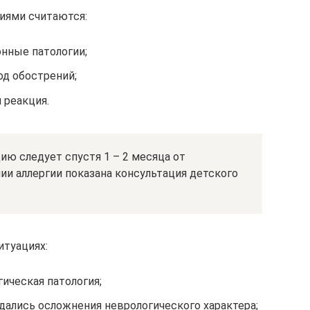
иями считаются:
нные патологии;
од обострений;
 реакция.
ю следует спустя 1 – 2 месяца от
ии аллергии показана консультация детского
итуациях:
гическая патология;
дались осложнения неврологического характера;