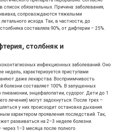
 список обязательных. Причина: заболевания,
рививка, сопровождаются тяжелыми
етального исхода. Так, в частности, до
толбняка составляла 90%, от дифтерии – 25%.
терия, столбняк и
коконтагиозных инфекционных заболеваний. Оно
лее недель, характеризуется приступами
раняют даже лекарства. Восприимчивость
й болезни составляет 100%. В запущенных
 пневмонии, энцефалопатии, судорог. Дети до 1
го лечения) могут задохнуться. После трех –
яться у них происходит остановка дыхания.
ным характером проявления последствий. Так,
жет развиваться на 2–3 неделе болезни.
 через 1–3 месяца после полного