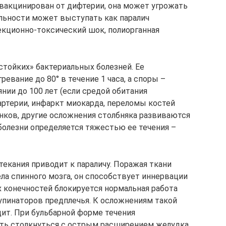
 вакцинирован от дифтерии, она может угрожать
льности может выступать как паралич
екционно-токсический шок, полиорганная
стойких» бактериальных болезней. Ее
вание до 80° в течение 1 часа, а споры –
нии до 100 лет (если средой обитания
артерии, инфаркт миокарда, переломы костей
онков, другие осложнения столбняка развиваются
 болезни определяется тяжестью ее течения –
екания приводит к параличу. Поражая ткани
ела спинного мозга, он способствует иннервации
 конечностей блокируется нормальная работа
упинаторов предплечья. К осложнениям такой
ит. При бульбарной форме течения
ть столкнуться с острым расширением желудка,