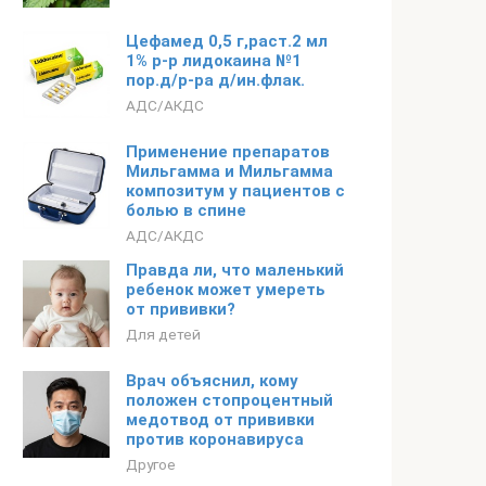
Цефамед 0,5 г,раст.2 мл
1% р-р лидокаина №1
пор.д/р-ра д/ин.флак.
АДС/АКДС
Применение препаратов
Мильгамма и Мильгамма
композитум у пациентов с
болью в спине
АДС/АКДС
Правда ли, что маленький
ребенок может умереть
от прививки?
Для детей
Врач объяснил, кому
положен стопроцентный
медотвод от прививки
против коронавируса
Другое