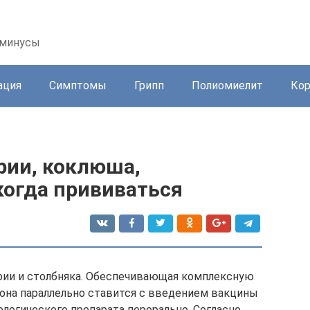
 минусы
ация
Симптомы
Грипп
Полиомиелит
Ко
рии, коклюша,
когда прививаться
рии и столбняка. Обеспечивающая комплексную
она параллельно ставится с введением вакцины
огического препарата перорально. Согласно