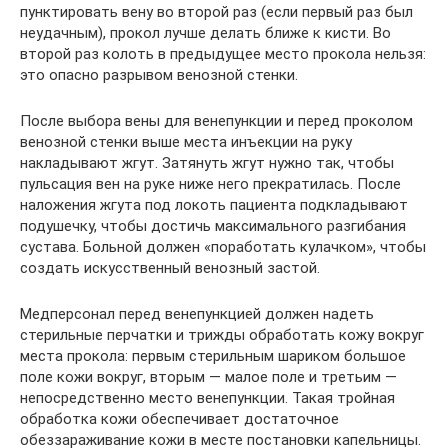
пунктировать вену во второй раз (если первый раз был
неудачным), прокол лучше делать ближе к кисти. Во
второй раз колоть в предыдущее место прокола нельзя:
это опасно разрывом венозной стенки.
После выбора вены для венепункции и перед проколом
венозной стенки выше места инъекции на руку
накладывают жгут. Затянуть жгут нужно так, чтобы
пульсация вен на руке ниже него прекратилась. После
наложения жгута под локоть пациента подкладывают
подушечку, чтобы достичь максимального разгибания
сустава. Больной должен «поработать кулачком», чтобы
создать искусственный венозный застой.
Медперсонал перед венепункцией должен надеть
стерильные перчатки и трижды обработать кожу вокруг
места прокола: первым стерильным шариком большое
поле кожи вокруг, вторым — малое поле и третьим —
непосредственно место венепункции. Такая тройная
обработка кожи обеспечивает достаточное
обеззараживание кожи в месте постановки капельницы.