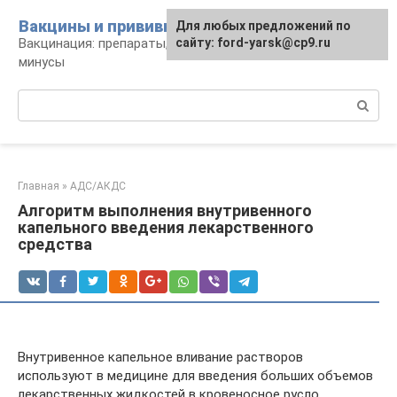
Перейти
Вакцины и прививки
Для любых предложений по
к
Вакцинация: препараты, график, плюсы и
сайту: ford-yarsk@cp9.ru
контенту
минусы
Поиск:
Главная
»
АДС/АКДС
Алгоритм выполнения внутривенного
капельного введения лекарственного
средства
Внутривенное капельное вливание растворов
используют в медицине для введения больших объемов
лекарственных жидкостей в кровеносное русло