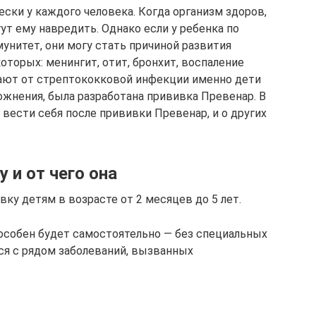
ски у каждого человека. Когда организм здоров,
т ему навредить. Однако если у ребенка по
унитет, они могу стать причиной развития
оторых: менингит, отит, бронхит, воспаление
адают от стрептококковой инфекции именно дети
ожнения, была разработана прививка Превенар. В
 вести себя после прививки Превенар, и о других
 и от чего она
ку детям в возрасте от 2 месяцев до 5 лет.
особен будет самостоятельно — без специальных
ся с рядом заболеваний, вызванных