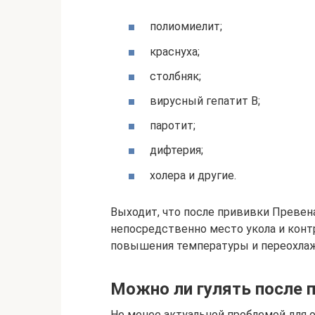
полиомиелит;
краснуха;
столбняк;
вирусный гепатит В;
паротит;
дифтерия;
холера и другие.
Выходит, что после прививки Превена
непосредственно место укола и конт
повышения температуры и переохлаж
Можно ли гулять после 
Не менее актуальной проблемой для о