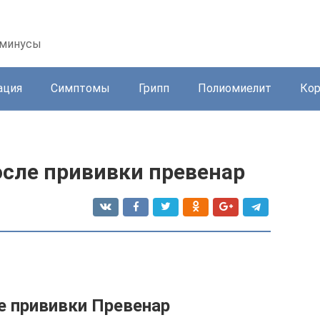
 минусы
ация
Симптомы
Грипп
Полиомиелит
Ко
осле прививки превенар
е прививки Превенар