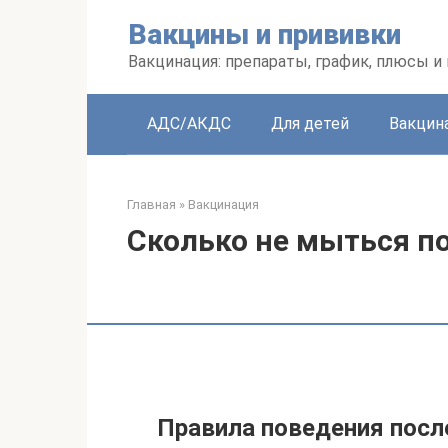
Перейти
Вакцины и прививки
к
контенту
Вакцинация: препараты, график, плюсы и
АДС/АКДС
Для детей
Вакцин
Главная
»
Вакцинация
Сколько не мыться п
Правила поведения посл