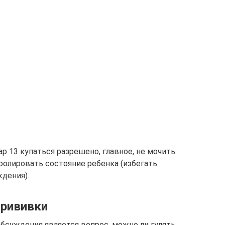
р 13 купаться разрешено, главное, не мочить
ролировать состояние ребенка (избегать
дения).
прививки
бсуждения является вопрос, можно ли гулять