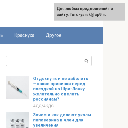
Для любых предложений по
сайту: ford-yarsk@cp9.ru
рь
Краснуха
Другое
Поиск:
Отдохнуть и не заболеть
– какие прививки перед
поездкой на Шри-Ланку
желательно сделать
россиянам?
АДС/АКДС
Зачем и как делают уколы
папаверина в член для
увеличения