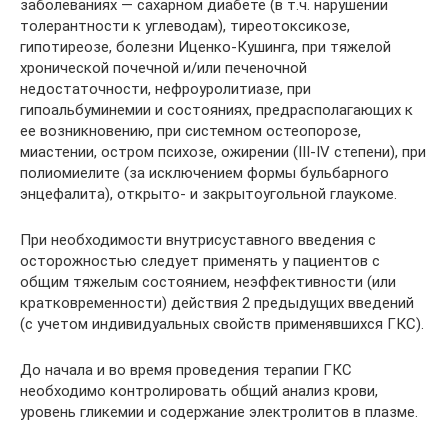
заболеваниях — сахарном диабете (в т.ч. нарушении
толерантности к углеводам), тиреотоксикозе,
гипотиреозе, болезни Иценко-Кушинга, при тяжелой
хронической почечной и/или печеночной
недостаточности, нефроуролитиазе, при
гипоальбуминемии и состояниях, предрасполагающих к
ее возникновению, при системном остеопорозе,
миастении, остром психозе, ожирении (III-IV степени), при
полиомиелите (за исключением формы бульбарного
энцефалита), открыто- и закрытоугольной глаукоме.
При необходимости внутрисуставного введения с
осторожностью следует применять у пациентов с
общим тяжелым состоянием, неэффективности (или
кратковременности) действия 2 предыдущих введений
(с учетом индивидуальных свойств применявшихся ГКС).
До начала и во время проведения терапии ГКС
необходимо контролировать общий анализ крови,
уровень гликемии и содержание электролитов в плазме.