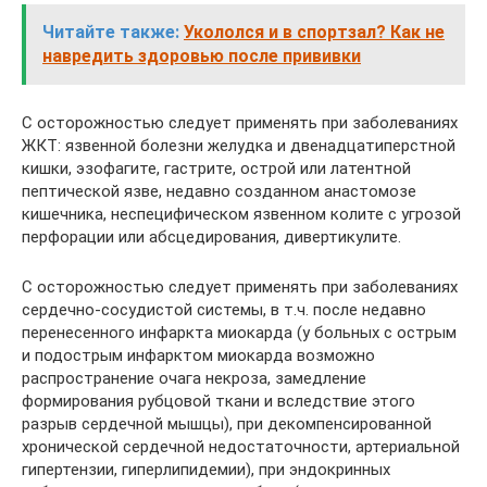
Читайте также:
Укололся и в спортзал? Как не
навредить здоровью после прививки
С осторожностью следует применять при заболеваниях
ЖКТ: язвенной болезни желудка и двенадцатиперстной
кишки, эзофагите, гастрите, острой или латентной
пептической язве, недавно созданном анастомозе
кишечника, неспецифическом язвенном колите с угрозой
перфорации или абсцедирования, дивертикулите.
С осторожностью следует применять при заболеваниях
сердечно-сосудистой системы, в т.ч. после недавно
перенесенного инфаркта миокарда (у больных с острым
и подострым инфарктом миокарда возможно
распространение очага некроза, замедление
формирования рубцовой ткани и вследствие этого
разрыв сердечной мышцы), при декомпенсированной
хронической сердечной недостаточности, артериальной
гипертензии, гиперлипидемии), при эндокринных