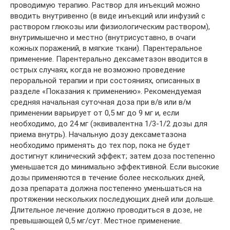
проводимую терапию. Раствор для инъекций можно
вводить внутривенно (в виде инъекций или инфузий с
раствором глюкозы или физиологическим раствором),
внутримышечно и местно (внутрисуставно, в очаги
кожных поражений, в мягкие ткани). Парентеральное
применение. Парентерально дексаметазон вводится в
острых случаях, когда не возможно проведение
пероральной терапии и при состояниях, описанных в
разделе «Показания к применению». Рекомендуемая
средняя начальная суточная доза при в/в или в/м
применении варьирует от 0,5 мг до 9 мг и, если
необходимо, до 24 мг (эквивалентна 1/3-1/2 дозы для
приема внутрь). Начальную дозу дексаметазона
необходимо применять до тех пор, пока не будет
достигнут клинический эффект; затем доза постепенно
уменьшается до минимально эффективной. Если высокие
дозы применяются в течение более нескольких дней,
доза препарата должна постепенно уменьшаться на
протяжении нескольких последующих дней или дольше.
Длительное лечение должно проводиться в дозе, не
превышающей 0,5 мг/сут. Местное применение.