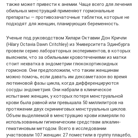
также может привести к анемии. Чаще всего для лечения
обильных менструаций применяют гормональные
препараты — противозачаточные таблетки, которые не
подходят для женщин, планирующих беременность.
Ученые под руководством Хилари Октавии Дон Кричли
(Hilary Octavia Dawn Critchley) из Университета Эдинбурга
провели серию лабораторных экспериментов, в которых
выяснили, что за обильными кровотечениями из матки
стоит нехватка в эндометрии глюкокортикоидных
гормонов. Они предположили, что таким женщинам
можно помочь, если давать им дексаметазон во время
лютеиновой фазы цикла, когда дифференцируются
сосуды эндометрия. Они набрали в клиническое
испытание женщин, у которых потеря менструальной
крови была равной или превышала 50 миллилитров на
протяжении двух скрининговых менструальных циклов.
Объем выделяемой в менструацию крови измеряли по
использованным гигиеническим средствам алкалин-
гематиновым методом. Всего в исследовании
участвовали 107 женщин: 27 поместили в группу плацебо,