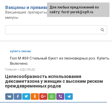
Перейти
Вакцины и прививки
Для любых предложений по
к
Вакцинация: препараты, график, плюсы и
сайту: ford-yarsk@cp9.ru
контенту
минусы
Поиск:
купить пионы
Fiori M #69 Стильный букет из пионовидных роз. Купить.
Включено:
Главная
»
АДС/АКДС
Целесообразность использования
дексаметазона у женщин с высоким риском
преждевременных родов