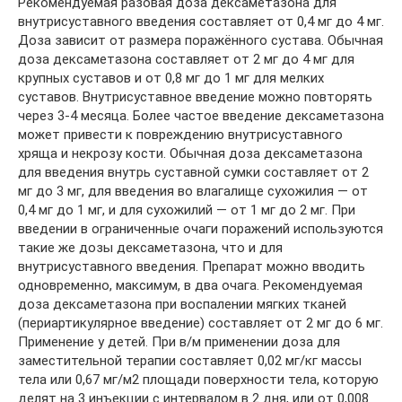
Рекомендуемая разовая доза дексаметазона для
внутрисуставного введения составляет от 0,4 мг до 4 мг.
Доза зависит от размера поражённого сустава. Обычная
доза дексаметазона составляет от 2 мг до 4 мг для
крупных суставов и от 0,8 мг до 1 мг для мелких
суставов. Внутрисуставное введение можно повторять
через 3-4 месяца. Более частое введение дексаметазона
может привести к повреждению внутрисуставного
хряща и некрозу кости. Обычная доза дексаметазона
для введения внутрь суставной сумки составляет от 2
мг до 3 мг, для введения во влагалище сухожилия — от
0,4 мг до 1 мг, и для сухожилий — от 1 мг до 2 мг. При
введении в ограниченные очаги поражений используются
такие же дозы дексаметазона, что и для
внутрисуставного введения. Препарат можно вводить
одновременно, максимум, в два очага. Рекомендуемая
доза дексаметазона при воспалении мягких тканей
(периартикулярное введение) составляет от 2 мг до 6 мг.
Применение у детей. При в/м применении доза для
заместительной терапии составляет 0,02 мг/кг массы
тела или 0,67 мг/м2 площади поверхности тела, которую
делят на 3 инъекции с интервалом в 2 дня, или от 0,008