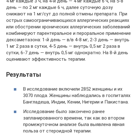
4 мг каждые 3 ч, на 4-й день — 4 мг каждые 6 ч, на 5-8
день — по 2 мг каждые 6 ч, далее суточную дозу
снижают на 1 мг/сут до полной отмены препарата. При
острых самоограничивающихся аллергических реакциях
или обострении хронических аллергических заболеваний
комбинируют парентеральное и пероральное применение
дексаметазона: 1-й день — в/в 4-8 мг, 2-3 день — внутрь
1 мг 2 раза в сутки, 4-5 день — внутрь 0,5 мг 2 раза в
сутки, 6-7 день — внутрь 0,5 мг однократно. На 8-й день
оценивают эффективность терапии.
Результаты
В исследование включили 2852 женщины и их
3070 плода. Женщины наблюдались в госпиталях
Бангладеша, Индии, Кении, Нигерии и Пакистана.
Исследование было закончено ранее
запланированного времени, так как во втором
промежуточном анализе была выявлена явная
польза от стероидной терапии.