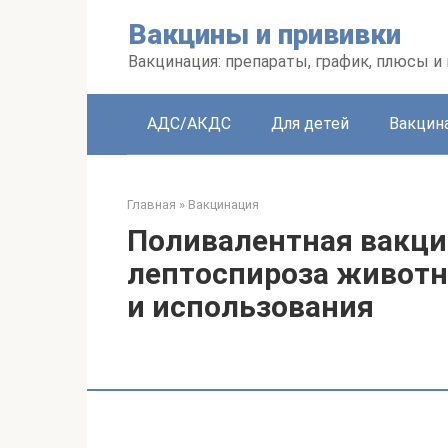
Перейти
Вакцины и прививки
к
контенту
Вакцинация: препараты, график, плюсы и
АДС/АКДС
Для детей
Вакцин
Главная
»
Вакцинация
Поливалентная вакци
лептоспироза животн
и использования