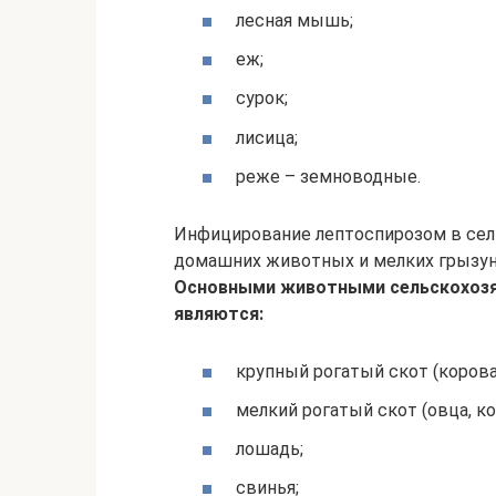
лесная мышь;
еж;
сурок;
лисица;
реже – земноводные.
Инфицирование лептоспирозом в сель
домашних животных и мелких грызун
Основными животными сельскохозя
являются:
крупный рогатый скот (корова
мелкий рогатый скот (овца, ко
лошадь;
свинья;