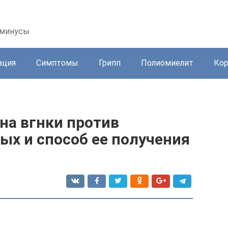
 минусы
ация
Симптомы
Грипп
Полиомиелит
Ко
на вгнки против
ых и способ ее получения