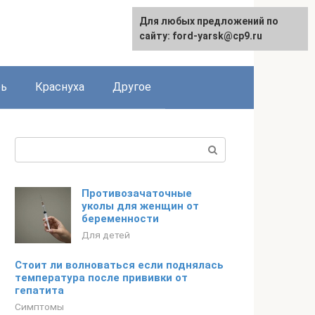
Для любых предложений по
сайту: ford-yarsk@cp9.ru
рь
Краснуха
Другое
Поиск:
Противозачаточные
уколы для женщин от
беременности
Для детей
Стоит ли волноваться если поднялась
температура после прививки от
гепатита
Симптомы