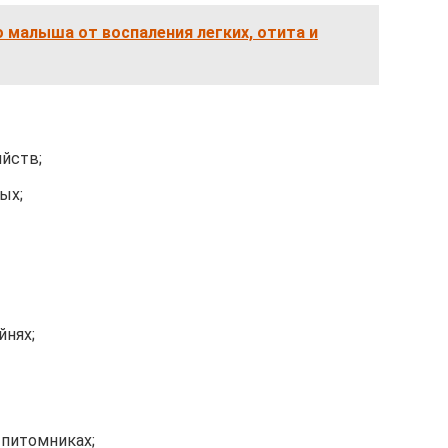
 малыша от воспаления легких, отита и
яйств;
ых;
йнях;
 питомниках;