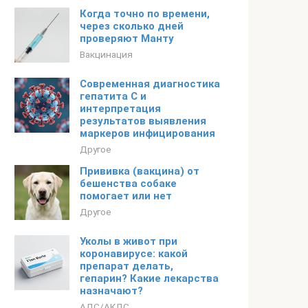
Когда точно по времени,
через сколько дней
проверяют Манту
Вакцинация
Современная диагностика
гепатита С и
интерпретация
результатов выявления
маркеров инфицирования
Другое
Прививка (вакцина) от
бешенства собаке
помогает или нет
Другое
Уколы в живот при
коронавирусе: какой
препарат делать,
гепарин? Какие лекарства
назначают?
АДС/АКДС