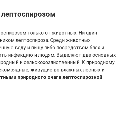
 лептоспирозом
оспирозом только от животных. Ни один
чником лептоспироза. Среди животных
енную воду и пищу либо посредством блох и
вать инфекцию и людям. Выделяют два основных
иродный и сельскохозяйственный. К природному
секомоядные, живущие во влажных лесных и
тными природного очага лептоспирозной