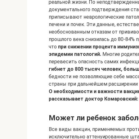
реальной жизни. По неподтвержден
документального подтверждения ст
приписывают неврологические патол
печени и почек. Эти данные, естестве
необоснованным отказам от прививок
прошлого века снизилась до 80-84% 
что
при снижении процента иммуни
эпидемии патологий.
Многие родител
перевесить опасность самих инфекций
гибнет до 800 тысяч человек, боль
бедности не позволяющие себе масс
страны при дальнейшем расширении 
О необходимости и важности вакцина
рассказывает доктор Комаровский:
Может ли ребенок забол
Все виды вакцин, применяемых проти
исключительно аттенуированные шта