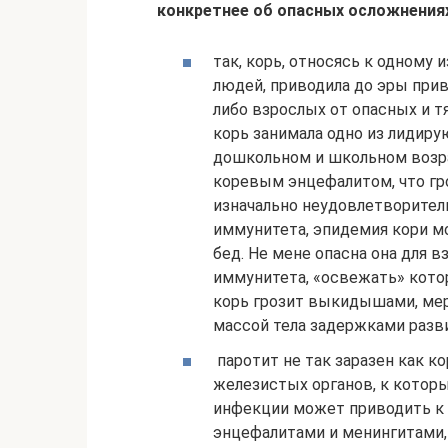
конкретнее об опасных осложнениях
так, корь, относясь к одному
людей, приводила до эры при
либо взрослых от опасных и 
корь занимала одно из лидиру
дошкольном и школьном возра
коревым энцефалитом, что гр
изначально неудовлетворител
иммунитета, эпидемия кори м
бед. Не мене опасна она для 
иммунитета, «освежать» кото
корь грозит выкидышами, ме
массой тела задержками разв
паротит не так заразен как к
железистых органов, к котор
инфекции может приводить к п
энцефалитами и менингитами,