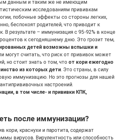
ным данным и таким же не имеющим
атистическим исследованиям прививкам
огии, побочные эффекты со стороны легких,
нно, беспокоят родителей, что приводит к
. В результате – иммунизация с 95-92% в конце
процентов к сегодняшнему дню. Это грозит тем,
зированных детей возможны вспышки и
и могут считать, что риск от прививок может
, но стоит знать о том, что
от кори ежегодно
шинство из которых дети
. Это страны, в силу
овую иммунизацию. Но это прогнозы для нашей
антипрививочных настроений.
ции, в том числе- и прививки КПК,
еть после иммунизации?
в кори, краснухи и паротита, содержат
ммы вирусов. Вирулентность или способность