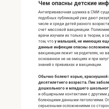
Чем опасны детские инф
Антипрививочная шумиха в СМИ суще
подобных публикаций уже дают резул
числе и среди детей разного возраст
счет массовой вакцинации. Полиомиел
врачи изучали их только в теории, а 
том, что
у малышей, не имеющих еще
данные инфекции опасны осложнени
вакцинации лежит на родителях, но 
основанное не на эмоциях и при запу
знаний о прививках и вакцинации.
Обычно болеют корью, краснушной 
десятилетнего возраста. Пик забол
дошкольного и младшего школьного
и обширными контактами с другими 
болеющими данными патологиями. Оп
серьезными осложнениями со сторон