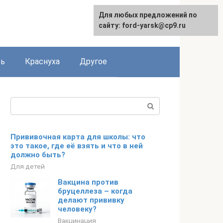
Для любых предложений по
сайту: ford-yarsk@cp9.ru
рь
Краснуха
Другое
Поиск:
Прививочная карта для школы: что
это такое, где её взять и что в ней
должно быть?
Для детей
Вакцина против
бруцеллеза – когда
делают прививку
человеку?
Вакцинация