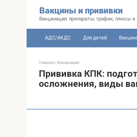
Перейти
Вакцины и прививки
к
контенту
Вакцинация: препараты, график, плюсы и
АДС/АКДС
Для детей
Вакцин
Главная
»
Вакцинация
Прививка КПК: подго
осложнения, виды ва