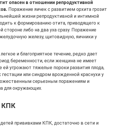
тит опасен в отношении репродуктивной
ов.
Поражение яичек с развитием орхита грозит
льнейшей жизни репродуктивной и интимной
одить к формированию отита, приводящего к
ой стороне либо на два уха сразу. Поражение
желудочную железу, щитовидную, яичники у
легкое и благоприятное течение, редко дает
ериод беременности, если женщина не имеет
чае ей угрожают тяжелые пороки развития плода,
к гестации или синдром врожденной краснухи у
множественным серьезным поражениям и
а для окружающих.
у КПК
 детей прививками КПК, достаточно в сети и