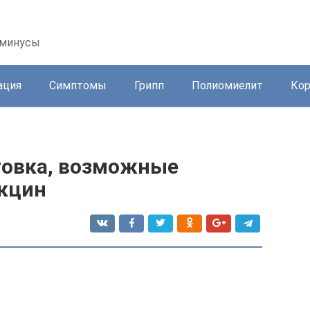
 минусы
ация
Симптомы
Грипп
Полиомиелит
Ко
товка, возможные
кцин