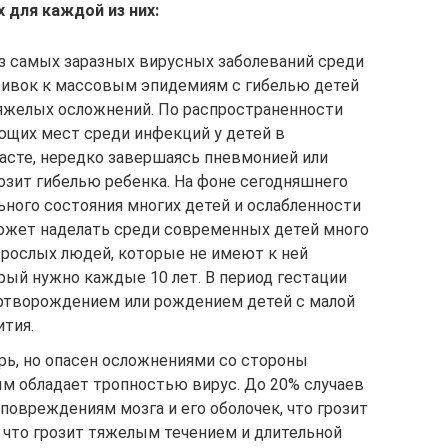
 для каждой из них:
 из самых заразных вирусных заболеваний среди
вивок к массовым эпидемиям с гибелью детей
тяжелых осложнений. По распространенности
ющих мест среди инфекций у детей в
сте, нередко завершаясь пневмонией или
озит гибелью ребенка. На фоне сегодняшнего
ьного состояния многих детей и ослабленности
ожет наделать среди современных детей много
взрослых людей, которые не имеют к ней
рый нужно каждые 10 лет. В период гестации
ртворождением или рождением детей с малой
ития.
орь, но опасен осложнениями со стороны
ым обладает тропностью вирус. До 20% случаев
овреждениям мозга и его оболочек, что грозит
 что грозит тяжелым течением и длительной