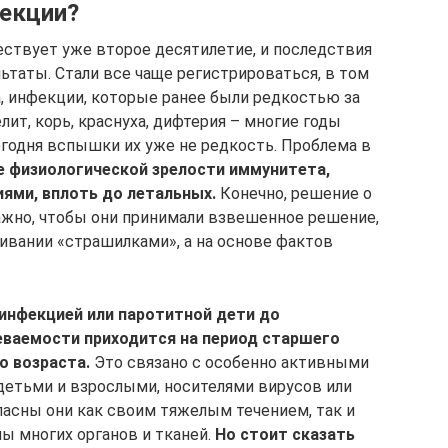
екции?
ствует уже второе десятилетие, и последствия
ьтаты. Стали все чаще регистрироваться, в том
а, инфекции, которые ранее были редкостью за
ит, корь, краснуха, дифтерия – многие годы
сегодня вспышки их уже не редкость. Проблема в
 физиологической зрелости иммунитета,
ями, вплоть до летальных.
Конечно, решение о
важно, чтобы они принимали взвешенное решение,
гивании «страшилками», а на основе фактов
инфекцией или паротитной дети до
еваемости приходится на период старшего
 возраста.
Это связано с особенно активными
детьми и взрослыми, носителями вирусов или
асны они как своим тяжелым течением, так и
ы многих органов и тканей.
Но стоит сказать