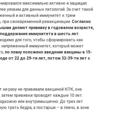
рмировался максимально активно и защищал
лее уязвим для данных патологий. За счет такой
женный и активный иммунитет к трем
е, при своевременной ревакцинации.
Согласно
шам делают прививку в годовалом возрасте,
 поддержания иммунитета в шесть лет
.
ходимо для того, чтобы сформировать как
, напряженный иммунитет, который может
го,
по плану положено введение вакцины в 15-
оде от 22 до 29-ти лет, потом 32-39-ти лет с
т ни разу не прививали вакциной КПК, она
, затем прививки проводят каждые 10 лет.
одкожно или внутримышечно. До трех лет
 треть бедра, а постарше – в плечо, в зоне