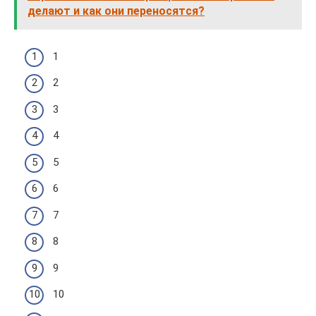
делают и как они переносятся?
1
2
3
4
5
6
7
8
9
10