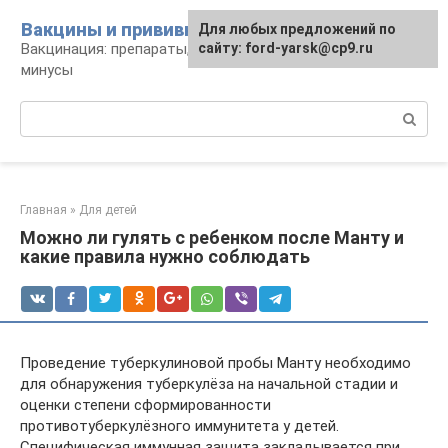
Перейти
Вакцины и прививки
Для любых предложений по
к
Вакцинация: препараты, график, плюсы и
сайту: ford-yarsk@cp9.ru
контенту
минусы
Поиск:
Главная
»
Для детей
Можно ли гулять с ребенком после Манту и
какие правила нужно соблюдать
Проведение туберкулиновой пробы Манту необходимо
для обнаружения туберкулёза на начальной стадии и
оценки степени сформированности
противотуберкулёзного иммунитета у детей.
Специфическая иммунная защита закладывается при