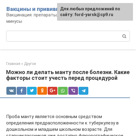
Перейти
Вакцины и прививки
Для любых предложений по
к
Вакцинация: препараты, график, плюсы и
сайту: ford-yarsk@cp9.ru
контенту
минусы
Поиск:
Главная
»
Другое
Можно ли делать манту после болезни. Какие
факторы стоит учесть перед процедурой
Проба манту является основным средством
определения предрасположенности к туберкулезу в
дошкольном и младшем школьном возрасте. Для
старшеклассников уже доступно флюорографическое