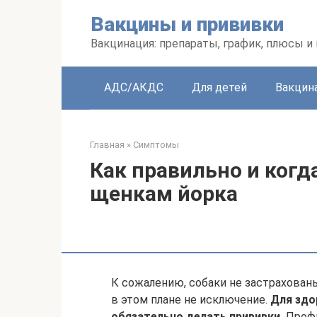
Перейти
Вакцины и прививки
к
контенту
Вакцинация: препараты, график, плюсы и
АДС/АКДС
Для детей
Вакцин
Главная
»
Симптомы
Как правильно и когд
щенкам йорка
К сожалению, собаки не застрахован
в этом плане не исключение.
Для здо
обязательно делать прививки.
Профи