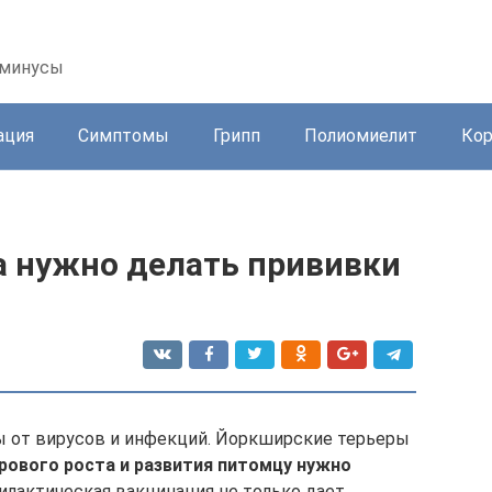
 минусы
ация
Симптомы
Грипп
Полиомиелит
Ко
а нужно делать прививки
ы от вирусов и инфекций. Йоркширские терьеры
рового роста и развития питомцу нужно
лактическая вакцинация не только дает