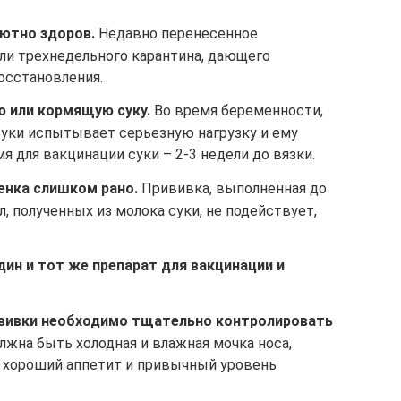
ютно здоров.
Недавно перенесенное
или трехнедельного карантина, дающего
осстановления.
ю или кормящую суку.
Во время беременности,
суки испытывает серьезную нагрузку и ему
я для вакцинации суки – 2-3 недели до вязки.
енка слишком рано.
Прививка, выполненная до
, полученных из молока суки, не подействует,
ин и тот же препарат для вакцинации и
ививки необходимо тщательно контролировать
лжна быть холодная и влажная мочка носа,
, хороший аппетит и привычный уровень