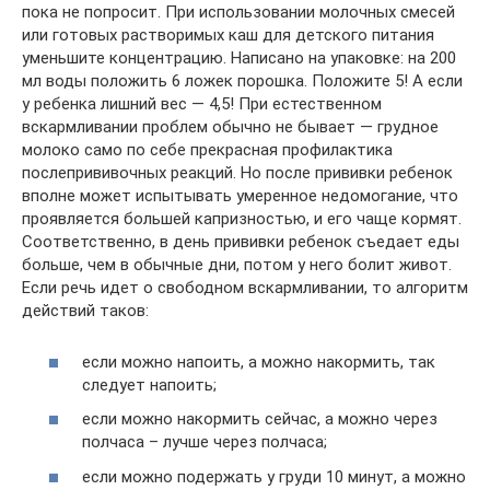
пока не попросит. При использовании молочных смесей
или готовых растворимых каш для детского питания
уменьшите концентрацию. Написано на упаковке: на 200
мл воды положить 6 ложек порошка. Положите 5! А если
у ребенка лишний вес — 4,5! При естественном
вскармливании проблем обычно не бывает — грудное
молоко само по себе прекрасная профилактика
послепрививочных реакций. Но после прививки ребенок
вполне может испытывать умеренное недомогание, что
проявляется большей капризностью, и его чаще кормят.
Соответственно, в день прививки ребенок съедает еды
больше, чем в обычные дни, потом у него болит живот.
Если речь идет о свободном вскармливании, то алгоритм
действий таков:
если можно напоить, а можно накормить, так
следует напоить;
если можно накормить сейчас, а можно через
полчаса – лучше через полчаса;
если можно подержать у груди 10 минут, а можно