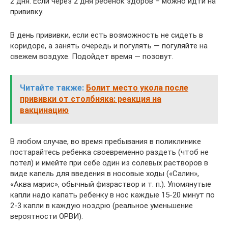
2 дня. Если через 2 дня ребенок здоров – можно идти на
прививку.
В день прививки, если есть возможность не сидеть в
коридоре, а занять очередь и погулять — погуляйте на
свежем воздухе. Подойдет время — позовут.
Читайте также:
Болит место укола после
прививки от столбняка: реакция на
вакцинацию
В любом случае, во время пребывания в поликлинике
постарайтесь ребенка своевременно раздеть (чтоб не
потел) и имейте при себе один из солевых растворов в
виде капель для введения в носовые ходы («Салин»,
«Аква марис», обычный физраствор и т. п.). Упомянутые
капли надо капать ребенку в нос каждые 15-20 минут по
2-3 капли в каждую ноздрю (реальное уменьшение
вероятности ОРВИ).