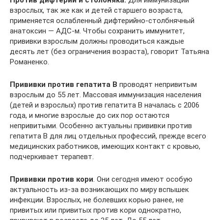
Против дифтерии и столбняка.
Для иммунизации
взрослых, так же как и детей старшего возраста,
применяется ослабленный дифтерийно-столбнячный
анатоксин — АДС-м. Чтобы сохранить иммунитет,
прививки взрослым должны проводиться каждые
десять лет (без ограничения возраста), говорит Татьяна
Романенко.
Прививки против гепатита В
проводят непривитым
взрослым до 55 лет. Массовая иммунизация населения
(детей и взрослых) против гепатита В началась с 2006
года, и многие взрослые до сих пор остаются
непривитыми. Особенно актуальны прививки против
гепатита В для лиц отдельных профессий, прежде всего
медицинских работников, имеющих контакт с кровью,
подчеркивает терапевт.
Прививки против кори
. Они сегодня имеют особую
актуальность из-за возникающих по миру вспышек
инфекции. Взрослых, не болевших корью ранее, не
привитых или привитых против кори однократно,