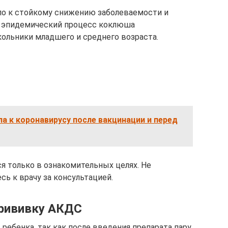
ело к стойкому снижению заболеваемости и
о эпидемический процесс коклюша
ольники младшего и среднего возраста.
ла к коронавирусу после вакцинации и перед
я только в ознакомительных целях. Не
ь к врачу за консультацией.
прививку АКДС
ебенка, так как после введения препарата пару