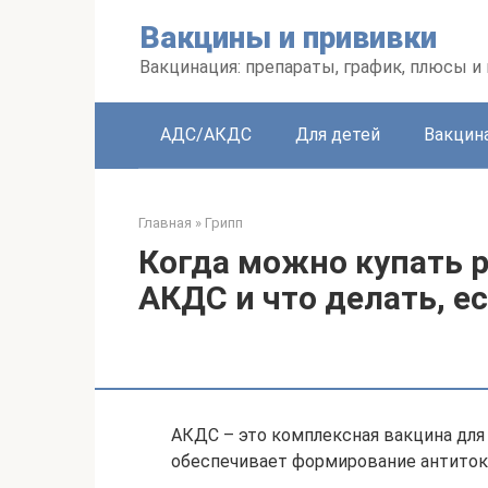
Перейти
Вакцины и прививки
к
контенту
Вакцинация: препараты, график, плюсы и
АДС/АКДС
Для детей
Вакцин
Главная
»
Грипп
Когда можно купать 
АКДС и что делать, е
АКДС – это комплексная вакцина для
обеспечивает формирование антитокс