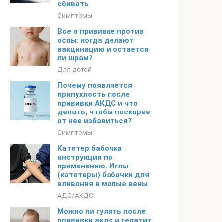
сбивать
Симптомы
Все о прививке против
оспы: когда делают
вакцинацию и остается
ли шрам?
Для детей
Почему появляется
припухлость после
прививки АКДС и что
делать, чтобы поскорее
от нее избавиться?
Симптомы
Катетер бабочка
инструкция по
применению. Иглы
(катетеры) бабочки для
вливания в малые вены
АДС/АКДС
Можно ли гулять после
прививки акдс и гепатит