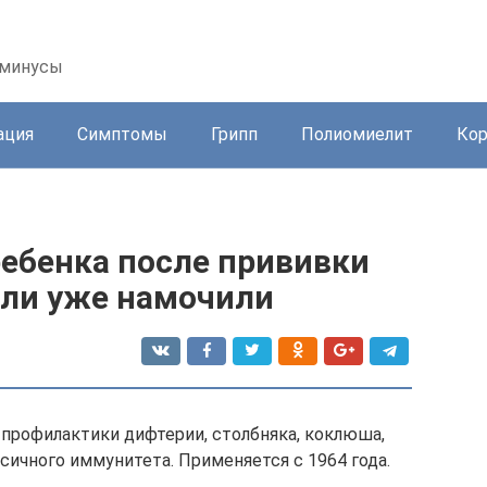
 минусы
ация
Симптомы
Грипп
Полиомиелит
Ко
ребенка после прививки
сли уже намочили
 профилактики дифтерии, столбняка, коклюша,
ичного иммунитета. Применяется с 1964 года.