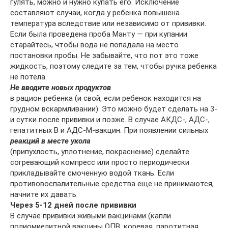
гулять, можно и нужно купать его. Исключение
составляют случаи, когда у ребенка повышена
температура вследствие или независимо от прививки.
Если была проведена проба Манту — при купании
старайтесь, чтобы вода не попадала на место
постановки пробы. Не забывайте, что пот это тоже
жидкость, поэтому следите за тем, чтобы ручка ребенка
не потела.
Не вводите новых продуктов
в рацион ребенка (и свой, если ребенок находится на
грудном вскармливании). Это можно будет сделать на 3-
и сутки после прививки и позже. В случае АКДС-, АДС-,
гепатитных В и АДС-М-вакцин. При появлении сильных
реакций в месте укола
(припухлость, уплотнение, покраснение) сделайте
согревающий компресс или просто периодически
прикладывайте смоченную водой ткань. Если
противовоспалительные средства еще не принимаются,
начните их давать.
Через 5-12 дней после прививки
В случае прививки живыми вакцинами (капли
полиомиелитной вакцины ОПВ, коревая, паротитная,