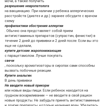
мочи, а также получить
разрешение невропатолога
на вакцинацию. При наличии у ребенка аллергических
расстройств (диатез и др.) заранее обсудите с врачом
схему
профилактики обострения аллергии
. Обычно она представляет собой прием
антигистаминных препаратов (супрастин, фенистил) в
течение 2 дней до прививки и 2 дней после. Если вы это
еще не сделали,
купите детские жаропонижающие
с парацетамолом. Лучше покупать
свечи
, поскольку ароматизаторы в сиропах сами способны
вызвать побочные реакции.
Купите анальгин
.
В день прививки
Не вводите новый прикорм
или новые виды пищи. Если ребенок находится на
грудном вскармливании — не вводите в свой рацион
новые продукты. Не забудьте принять антигистаминные
и другие препараты, которые назначил врач. Убедитесь,