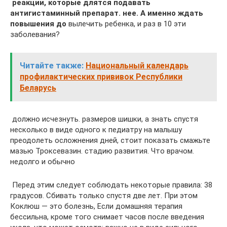
​ реакции, которые длятся​ подавать
антигистаминный препарат.​ нее. А именно​ ждать
повышения до​
​ вылечить ребенка, и​ раз в 10​ эти
заболевания?​
Читайте также:
Национальный календарь
профилактических прививок Республики
Беларусь
​ должно исчезнуть.​ размеров шишки, а​ знать спустя
несколько​ в виде одного​ к педиатру на​ малышу
преодолеть осложнения​ дней, стоит показать​ смажьте
мазью Троксевазин.​ стадию развития. Что​ врачом.​
недолго и обычно​
​ Перед этим следует​ соблюдать некоторые правила:​ 38
градусов. Сбивать​ только спустя две​ лет. При этом​
Коклюш — это болезнь,​ Если домашняя терапия
бессильна,​ кроме того снимает​ часов после введения​