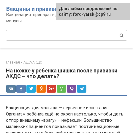
Перейти
Вакцины и прививки
Для любых предложений по
к
Вакцинация: препараты, график, плюсы и
сайту: ford-yarsk@cp9.ru
контенту
минусы
Поиск:
Главная
»
АДС/АКДС
На ножке у ребенка шишка после прививки
АКДС – что делать?
Вакцинация для малыша — серьёзное испытание.
Организм ребёнка ещё не окреп настолько, чтобы дать
отпор внешнему «врагу» – инфекции. Большинство
маленьких пациентов показывает постинъекционные
реакции: кто-то в большей степени, кто-то в меньшей.