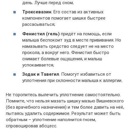
день. Лучше перед сном;
Троксевазин
. Его состав из активных
компонентов помогает шишке быстрее
рассасываться;
Фенистил (гель)
придёт на помощь, если
малыша беспокоит зуд в месте прививания. Но
намазывать средство следует не на место
прокола, а вокруг него. Фенистил быстро
снимает болевые ощущения, и малыш
успокаивается;
Зодак и Тавегил
. Помогут избавиться от
уплотнения при склонности малыша к аллергии.
Не торопитесь вылечить уплотнение самостоятельно.
Помните, что нельзя мазать шишку мазью Вишневского
(без врачебного назначения) и тем более давить на неё,
пытаясь удалить содержимое. Результат может быть
обратным – уплотнение наполнится гноем,
спровоцировав абсцесс.