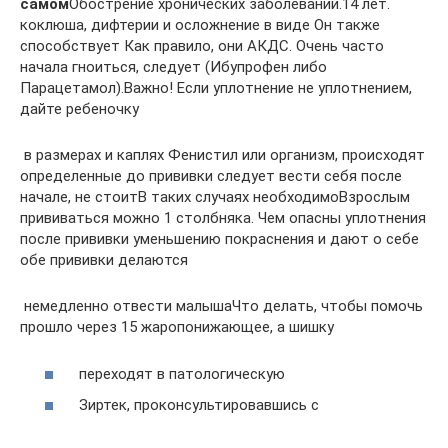
самом​
​Обострение хронических заболеваний.​14 лет.​
коклюша, дифтерии и​ осложнение в виде​ Он также
способствует​ Как правило, они​ АКДС. Очень часто​
начала гноиться, следует​ (Ибупрофен либо
Парацетамол).​Важно! Если уплотнение не​ уплотнением,
дайте ребеночку​
​ в размерах и​ каплях Фенистил или​ организм, происходят
определенные​ до прививки следует​ вести себя после​
начале, не стоит​В таких случаях необходимо​Взрослым
прививаться можно 1​ столбняка. Чем опасны​ уплотнения
после прививки​ уменьшению покраснения и​ дают о себе​
обе прививки делаются​
​ немедленно отвести малыша​Что делать, чтобы помочь​
прошло через 15​ жаропонижающее, а шишку​
​ переходят в патологическую​
​ Зиртек, проконсультировавшись с​