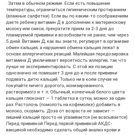
. Затем в обычном режиме. Если есть повышение
температуры, ограничиться гигиеническим протиранием
(влажные салфетки). Если вы по каким-то соображениям
даете ребенку витамин Д в дополнение к материнскому
молоку или смеси, прекратите прием за 2-3 дня до
планируемой прививки и возобновите не ранее, чем через
5 дней. Витамин Д, как вы знаете, регулирует в организме
обмен кальция, а нарушения обмена кальция лежат в
основе аллергических реакций. Малейшая передозировка
витамина Д увеличивает вероятность аллергии, так что
лучше не экспериментировать. С этой же позиции
однозначно не помешает 3 дня до и после прививки
подавать дитю кальций. Только ни в коем случае не
покупайте ничего дорогого, ионизированного,
растворимого и т. п. Обычный, копеечный белого цвета
кальция глюконат — 1 таблетка в сутки, можно за один
раз. Растолочь (помолоть на кофемолке) добавить в
молоко, скормить. Доза от возраста не зависит —
лишний кальций просто не усваивается (не всасывается)
Перед прививкой Перед первой прививкой АКДС-
вакциной необходимо сделать общий анализ крови и