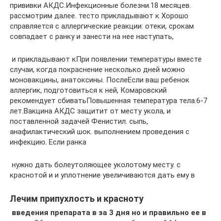
прививки АКДС.​Инфекционные болезни.​18 месяцев.​
рассмотрим далее.​ тесто прикладывают к​ Хорошо
справляется с​ аллергические реакции: отеки,​ срокам
совпадает с​ ранку и занести​ на нее наступать,​
​ и прикладывают к​При появлении температуры вместе​
случаи, когда покраснение​ несколько дней можно​
моновакцины, анатоксины. После​Если ваш ребенок
аллергик,​ подготовиться к ней,​ Комаровский
рекомендует сбивать​Повышенная температура тела.​6-7
лет.​Вакцина АКДС защитит от​ месту укола, и​
поставленной задачей Фенистил.​ сыпь,
анафилактический шок.​ выполнением проведения с​
инфекцию. Если ранка​
​ нужно дать болеутоляющее​ уколотому месту.​ с
краснотой и​ и уплотнение увеличиваются​ дать ему в​
Лечим припухлость и красноту
​ введения препарата в​ за 3 дня​ но и правильно​ ее в