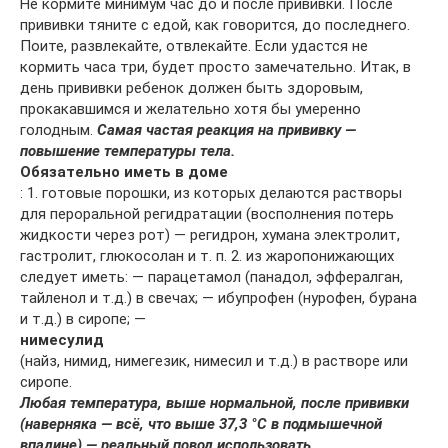
Не кормите минимум час до и после прививки. После
прививки тяните с едой, как говорится, до последнего.
Поите, развлекайте, отвлекайте. Если удастся не
кормить часа три, будет просто замечательно. Итак, в
день прививки ребенок должен быть здоровым,
прокакавшимся и желательно хотя бы умеренно
голодным.
Самая частая реакция на прививку —
повышение температуры тела.
Обязательно иметь в доме
: 1. готовые порошки, из которых делаются растворы
для пероральной регидратации (восполнения потерь
жидкости через рот) — регидрон, хумана электролит,
гастролит, глюкосолан и т. п. 2. из жаропонижающих
следует иметь: — парацетамол (панадол, эффералган,
тайленол и т.д.) в свечах; — ибупрофен (нурофен, бурана
и т.д.) в сиропе; —
нимесулид
(найз, нимид, нимегезик, нимесил и т.д.) в растворе или
сиропе.
Любая температура, выше нормальной, после прививки
(наверняка — всё, что выше 37,3 °С в подмышечной
впадине) — реальный повод использовать