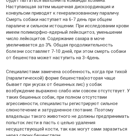
будет пытаться выполнить команды хозяина.
Наступающая затем мышечная дискоординация и
конвульсии приводят к генерализованному параличу.
Смерть собаки наступает на 6-7 день при общем
параличе и сильном истощении. При исследовании крови
имеем полиморфно-ядерный лейкоцитоз, уменьшении
число лейкоцитов. Содержание сахара в моче
увеличивается до 3%. Общая продолжительность
болезни составляет 7-10 дней, при этом смерть собаки
от бешенства может наступить на 3-4день.
Специалистами замечена особенность, когда при тихой
(паралитической) форме бешенства(которая чаще
бывает при укусах от бешенных лис) у собак
возбуждение выражено слабо или совсем отсутствует. У
таких бешенных собак, при полном отсутствии
агрессивности, специалисты регистрируют сильное
слюнотечение и затрудненное глотание. Поэтому
владельцы такого животного не должны предпринимать
попыток лести в пасть с целью удаления
несуществующей кости, так как могут сами заразиться
через слюну бешенством.