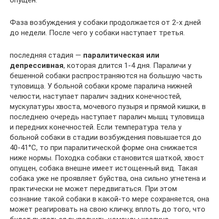
опущен.
Фаза возбуждения у собаки продолжается от 2-х дней
до недели. После чего у собаки наступает третья.
последняя стадия —
паралитическая или
депрессивная
, которая длится 1-4 дня. Параличи у
бешенной собаки распространяются на большую часть
туловища. У больной собаки кроме паралича нижней
челюсти, наступает паралич задних конечностей,
мускулатуры хвоста, мочевого пузыря и прямой кишки, в
последнею очередь наступает паралич мышц туловища
и передних конечностей. Если температура тела у
больной собаки в стадии возбуждения повышается до
40-41°С, то при паралитической форме она снижается
ниже нормы. Походка собаки становится шаткой, хвост
опущен, собака внешне имеет истощенный вид. Такая
собака уже не проявляет буйства, она сильно угнетена и
практически не может передвигаться. При этом
сознание такой собаки в какой-то мере сохраняется, она
может реагировать на свою кличку, вплоть до того, что