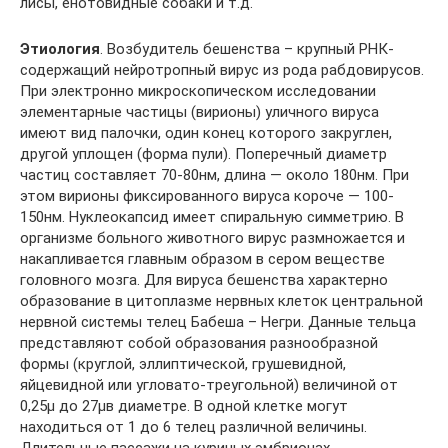
лисы, енотовидные собаки и т.д.
Этиология
. Возбудитель бешенства – крупный РНК-
содержащий нейротропный вирус из рода рабдовирусов.
При электронно микроскопическом исследовании
элементарные частицы (вирионы) уличного вируса
имеют вид палочки, один конец которого закруглен,
другой уплощен (форма пули). Поперечный диаметр
частиц составляет 70-80нм, длина — около 180нм. При
этом вирионы фиксированного вируса короче — 100-
150нм. Нуклеокапсид имеет спиральную симметрию. В
организме больного животного вирус размножается и
накапливается главным образом в сером веществе
головного мозга. Для вируса бешенства характерно
образование в цитоплазме нервных клеток центральной
нервной системы телец Бабеша – Негри. Данные тельца
представляют собой образования разнообразной
формы (круглой, эллиптической, грушевидной,
яйцевидной или угловато-треугольной) величиной от
0,25µ до 27µв диаметре. В одной клетке могут
находиться от 1 до 6 телец различной величины.