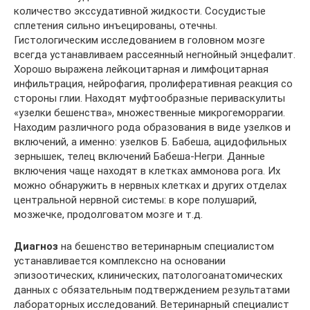
количество экссудативной жидкости. Сосудистые
сплетения сильно инъецированы, отечны.
Гистологическим исследованием в головном мозге
всегда устанавливаем рассеянный негнойный энцефалит.
Хорошо выражена лейкоцитарная и лимфоцитарная
инфильтрация, нейрофагия, пролиферативная реакция со
стороны глии. Находят муфтообразные периваскулиты
«узелки бешенства», множественные микрогеморрагии.
Находим различного рода образования в виде узелков и
включений, а именно: узелков Б. Бабеша, ацидофильных
зернышек, телец включений Бабеша-Негри. Данные
включения чаще находят в клетках аммонова рога. Их
можно обнаружить в нервных клетках и других отделах
центральной нервной системы: в коре полушарий,
мозжечке, продолговатом мозге и т.д.
Диагноз
на бешенство ветеринарным специалистом
устанавливается комплексно на основании
эпизоотических, клинических, патологоанатомических
данных с обязательным подтверждением результатами
лабораторных исследований. Ветеринарный специалист