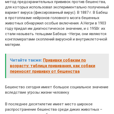
метод предохранительных прививок против бешенства,
для которых использовал экспериментально полученный
вариант вируса (фиксированный вирус). В 1887 г. В Бабеш
в протоплазме нейронов головного мозга бешенных
животных обнаружил особые включения. А.Негри в 1903
году придал им диагностическое значение, и с 1950г. их
стали называть тельцами Бабеша –Негри; они являются
конгломератами скоплений вирусной и внутриклеточной
материи.
Читайте также:
Прививки собакам по
возрасту: таблица прививания, как собаки
переносят прививку от бешенства
Бешенство сегодня имеет большое социальное значение
вследствие угрозы жизни человеку.
В последнее десятилетие имеет место широкое
распространение бешенства среди диких животных –