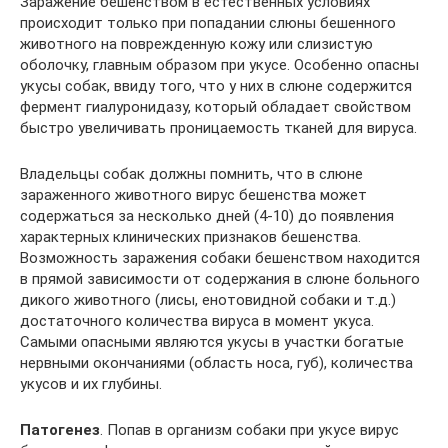
Заражение бешенством в естественных условиях
происходит только при попадании слюны бешенного
животного на поврежденную кожу или слизистую
оболочку, главным образом при укусе. Особенно опасны
укусы собак, ввиду того, что у них в слюне содержится
фермент гиалуронидазу, который обладает свойством
быстро увеличивать проницаемость тканей для вируса.
Владельцы собак должны помнить, что в слюне
зараженного животного вирус бешенства может
содержаться за несколько дней (4-10) до появления
характерных клинических признаков бешенства.
Возможность заражения собаки бешенством находится
в прямой зависимости от содержания в слюне больного
дикого животного (лисы, енотовидной собаки и т.д.)
достаточного количества вируса в момент укуса.
Самыми опасными являются укусы в участки богатые
нервными окончаниями (область носа, губ), количества
укусов и их глубины.
Патогенез
. Попав в организм собаки при укусе вирус