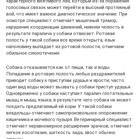
характерного визгливого лая, который из-за поражения
голосовых связок может перейти в высокий протяжный
вой, что имеет важное диагностическое значение. При
осмотре специалист отмечает мышечный тремор,
нарушение координации движений, нижняя челюсть в
результате паралича у собаки отвисает. Ротовая
полость у такой собаки все время открыта, язык
наполовину выпадает из ротовой полости, отмечаем
обильное слюнотечение.
Собака отказывается как от пищи, так и воды.
Попадание в ротовую полость любых раздражителей
приводит собаку к приступам удушья и ярости; часто
один вид воды может вызвать у собаки приступ удушья.
Одновременно у собаки наступает паралич глотательных
мышц и мышц языка, в результате чего собака не может
поедать предлагаемый ей корм. У такой собаки
владельцы отмечают самопроизвольное опорожнение
кишечника и мочевого пузыря. Ветеринарный специалист
отмечает неравномерное расширения зрачков, отмечает
легкое косоглазие, шаткость зада, хвост обычно