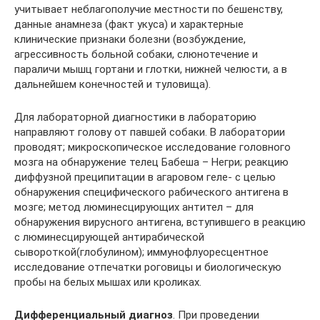
учитывает неблагополучие местности по бешенству,
данные анамнеза (факт укуса) и характерные
клинические признаки болезни (возбуждение,
агрессивность больной собаки, слюнотечение и
параличи мышц гортани и глотки, нижней челюсти, а в
дальнейшем конечностей и туловища).
Для лабораторной диагностики в лабораторию
направляют голову от павшей собаки. В лаборатории
проводят; микроскопическое исследование головного
мозга на обнаружение телец Бабеша – Негри; реакцию
диффузной преципитации в агаровом геле- с целью
обнаружения специфического рабического антигена в
мозге; метод люминесцирующих антител – для
обнаружения вирусного антигена, вступившего в реакцию
с люминесцирующей антирабической
сывороткой(глобулином); иммунофлуоресцентное
исследование отпечатки роговицы и биологическую
пробы на белых мышах или кроликах.
Дифференциальный диагноз
. При проведении