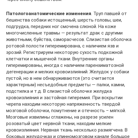
Патологоанатомические изменения
. Труп павшей от
бешенства собаки истощенный, шерсть головы, шеи,
подгрудка, передних ног смочена слюной. На коже
многочисленные травмы — результат драк с другими
животными, буйства, саморасчесов. Слизистая оболочка
ротовой полости гиперемирована, с наличием язв и
эрозий. Регистрируем некоторую сухость подкожной
клетчатки и мышечной ткани. Внутренние органы
гиперемированы, иногда с наличием паренхиматозной
дегенерации и мелких кровоизлияний. Желудок у собаки
пустой, но в нем обнаруживаются (это считается
характерным) несъедобные предметы — палки, камни,
подстилка и т.д. В слизистой оболочке желудка
кровоизлияния и застойная гиперемия. При вскрытии
черепа находим некоторую напряженность твердой
мозговой оболочки, помутнение и отечность – мягкой.
Мозговые извилины сглажены, на разрезе усилен
розоватый цвет нервной ткани, находим мелкие
кровоизлияния. Нервная ткань несколько размягчена. В
боковых желудочках и спинномозговом канале большое