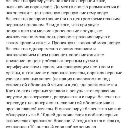
бешенства фиксируется на клетках нервной таки,
вызывая их поражение. До места своего размножения и
накопления – центральную нервную систему вирус
бешенства распространяется по центростремительным
нервным волокнам. В виду того, что при укусе
повреждаются мелкие кровеносные сосуды, не
исключена возможность распространения вируса с
током крови и лимфы. Проникнув в головной мозг, вирус
бешенства одновременно с размножением и
накапливанием в нем начинает свое нисходящее
движение по центробежным нервным путям к
периферическим нервам, иннервирующим все ткани и
органы, в том числе и слюнные железы, поражая нервные
узелки слюнных желез (лежащих поверхностно под
слизистой оболочкой языка и щек), где размножается.
Клетки этих нервных узелков в результате поражения
вирусом дегенерируют, разрушаются и вирус бешенства
переходит на поверхность слизистой оболочки или в
проток слюной железы. В слюне вирус бешенства можно
обнаружить за 5-10дней до появления у собаки первых
клинических признаков болезни. Исходя из этого факта,
установлен 10-дневный срок наблюдения за