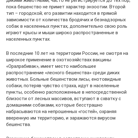
дикими животными, часто не регистрируется до тех пор,
пока бешенство не примет характер энзоотии. Второй
тип – городской; его развитии находится в прямой
зависимости от количества бродячих и безнадзорных
собак в населенных пунктах, дополнительно свою роль
играют крысы и мыши широко распространенные в
населенных пунктах.
В последние 10 лет на территории России, не смотря на
широкое применение в охотхозяйствах вакцины
«Оралрабивак», имеет место наибольшее
распространение «лесного бешенства» среди диких
животных. Больные бешенством лисы, енотовидные
собаки, потеряв чувство страха, идут в населенные
пункты, особенно расположенные в непосредственной
близости от лесных массивов, вступают в схватку с
домашними собаками, которые бесстрашно
набрасываются на непрошенных «гостей», охраняя
вверенную им территорию, и заражаются вирусом
бешенства.