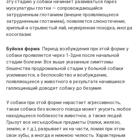
эту стадию у собаки начинает развиваться парез
мускулатуры глотки — сопровождающийся
затрудненным глотанием (внешне проявляющееся
затрудненным глотанием), появляется слюнотечение,
хриплый и отрывистый лай, неуверенная походка, иногда
косоглазие.
Буйная форма
. Период возбуждения при этой форме у
собаки проявляется через 1-3дня после начальной
стадии болезни. Все выше указанные симптомы
бешенства продромальной стадии у больной собаки
усиливаются, а беспокойство и возбуждение,
появляющееся у животного в результате начавшихся
галлюцинаций доводят собаку до безумия.
У собаки при этой форме нарастает агрессивность,
такая собака без всякого повода может укусить любое
находящееся поблизости животное, а также людей.
Грызут все несъедобные предметы (палки, железо,
землю, и т.д.), разрывает их на части, ломая при этом
свои зубы, а иногда и нижнюю челюсть. Характерным