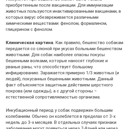
приобретенным после вакцинации. Для иммунизации
животных пользуются инактивированными вакцинами, в
которых вирус обезвреживается различными
химическими веществами: фенолом, формалином,
глицерином с фенолом.
Клиническая картина
. Как правило, бешенство собакам
передается со слюной при укусах больными бешенством
животными. Для собак наиболее опасны покусы
бешенными волками, которые наносят глубокие и
рваные раны, что способствует большому
инфицированию. Заражается примерно 1/3 животных (и
людей), покусанных бешенными животными. Данный
факт объясняется защитным действием шерстного
покрова (или одежды), а с другой стороны –
естественной сопротивляемостью организма.
Инкубационный период у собак подвержен большим
колебаниям. Обычно он колеблется в пределах от 3-х
недель до 3-х месяцев. В отдельных случаях признаки
заболевания могут появиться через 7-8дней или через