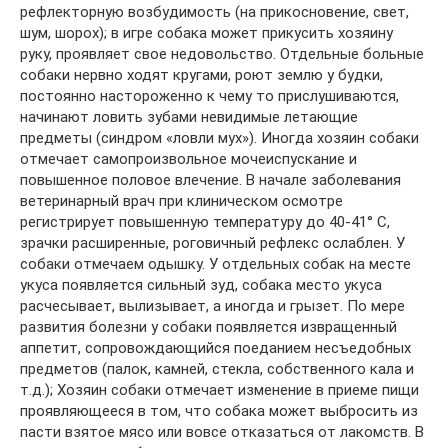
рефлекторную возбудимость (на прикосновение, свет,
шум, шорох); в игре собака может прикусить хозяину
руку, проявляет свое недовольство. Отдельные больные
собаки нервно ходят кругами, роют землю у будки,
постоянно настороженно к чему то прислушиваются,
начинают ловить зубами невидимые летающие
предметы (синдром «ловли мух»). Иногда хозяин собаки
отмечает самопроизвольное мочеиспускание и
повышенное половое влечение. В начале заболевания
ветеринарный врач при клиническом осмотре
регистрирует повышенную температуру до 40-41° С,
зрачки расширенные, роговичный рефлекс ослаблен. У
собаки отмечаем одышку. У отдельных собак на месте
укуса появляется сильный зуд, собака место укуса
расчесывает, вылизывает, а иногда и грызет. По мере
развития болезни у собаки появляется извращенный
аппетит, сопровождающийся поеданием несъедобных
предметов (палок, камней, стекла, собственного кала и
т.д.); Хозяин собаки отмечает изменение в приеме пищи
проявляющееся в том, что собака может выбросить из
пасти взятое мясо или вовсе отказаться от лакомств. В