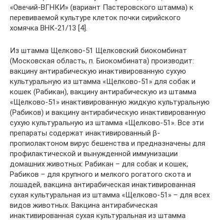
«Овечий-ВГНКИ» (вариант Пастеровского штамма) к
перевиваемой культуре клеток почки сирийского
хомячка ВНК-21/13 [4].
Из штамма Щелково-51 Щелковский биокомбинат
(Московская область, п. Биокомбината) производит:
вакцину антирабическую инактивированную сухую
культуральную из штамма «Щелково-51» для собак и
кошек (Рабикан), вакцину антирабическую из штамма
«Щелково-51» инактивированную жидкую культуральную
(Рабиков) и вакцину антирабическую инактивированную
сухую культуральную из штамма «Щелково-51». Все эти
препараты содержат инактивированный β-
пропиолактоном вирус бешенства и предназначены для
профилактической и вынужденной иммунизации
домашних животных: Рабикан – для собак и кошек,
Рабиков – для крупного и мелкого рогатого скота и
лошадей, вакцина антирабическая инактивированная
сухая культуральная из штамма «Щелково-51» – для всех
видов животных. Вакцина антирабическая
инактивированная сухая культуральная из штамма