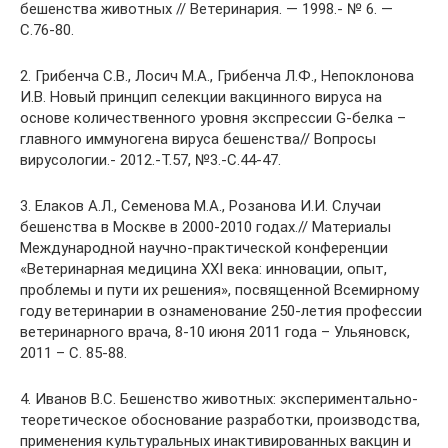
бешенства животных // Ветеринария. — 1998.- № 6. —
С.76-80.
2. Грибенча С.В., Лосич М.А., Грибенча Л.Ф., Непоклонова
И.В. Новый принцип селекции вакцинного вируса на
основе количественного уровня экспрессии G-белка –
главного иммуногена вируса бешенства// Вопросы
вирусологии.- 2012.-Т.57, №3.-С.44-47.
3. Елаков А.Л., Семенова М.А., Розанова И.И. Случаи
бешенства в Москве в 2000-2010 годах.// Материалы
Международной научно-практической конференции
«Ветеринарная медицина XXI века: инновации, опыт,
проблемы и пути их решения», посвященной Всемирному
году ветеринарии в ознаменование 250-летия профессии
ветеринарного врача, 8-10 июня 2011 года – Ульяновск,
2011 – С. 85-88.
4. Иванов B.C. Бешенство животных: экспериментально-
теоретическое обоснование разработки, производства,
применения культуральных инактивированных вакцин и