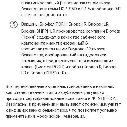
инактивированный β-пропиолактоном вирус
бешенства штамм HCP-SAD и 0,1 % карбопола 941
в качестве адъюванта.
Вакцины Биофел PCRH, Биокан R, Биокан LR,
Биокан DHPPi+LR производства компании Bioveta
(Чехия) содержат в качестве рабического
компонента инактивированный β-
пропиолактоном шамм Внуково-32 вируса
бешенства, сорбированный на гидроокиси
алюминия, и предназначены для иммунизации
кошек (Биофел PCRH) и собак (Биокан R, Биокан
LR и Биокан DHPPi+LR).
Все перечисленные выше инактивированные вакцины,
как отечественные, так и зарубежные, регулярно
проходят сертификационные испытания в ФГУ ВГНКИ,
безопасны в применении и вызывают стойкий иммунитет
к инфицированию бешенством, что позволяет успешно
применять их в Российской Федерации.