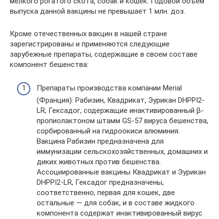
мелкого рогатого скота, собак и кошек. Годовой объем
выпуска данной вакцины не превышает 1 млн. доз.
Кроме отечественных вакцин в нашей стране
зарегистрированы и применяются следующие
зарубежные препараты, содержащие в своем составе
компонент бешенства:
Препараты производства компании Merial
(Франция): Рабизин, Квадрикат, Эурикан DHPPI2-
LR, Гексадог, содержащие инактивированный β-
пропиолактоном штамм GS-57 вируса бешенства,
сорбированный на гидроокиси алюминия.
Вакцина Рабизин предназначена для
иммунизации сельскохозяйственных, домашних и
диких животных против бешенства.
Ассоциированные вакцины Квадрикат и Эурикан
DHPPI2-LR, Гексадог предназначены,
соответственно, первая для кошек, две
остальные — для собак, и в составе жидкого
компонента содержат инактивированный вирус