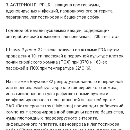
3. АСТЕРИОН DHPPiLR – вакцина против чумы,
аденовирусных инфекций, парвовирусного энтерита,
парагриппа, лептоспироза и бешенства собак.
Годовой объем выпускаемых вакцин, содержащих
антирабический компонент не превышает 200 тыс. доз.
Штамм Вуково-32 также получен из штамма ERA путем
проведения 10-ти пассажей в первичной культуре клеток
почки сирийского хомчка (ПСХ) при 37°С и 163-ех
пассажей в ПСХ при температуре 32°С [6].
Из штамма Внуково-32 репродуцированного в первичной
или перевиваемой культуре клеток сирийского хомяка,
инактивированного ультрафиолетовыми лучами и
лиофилизированного в специальной защитной среде
ЗАО «Ветзвероцентр» (г.Москва) производит рабический
компонент ассоциированной вакцины против бешенства,
чумы плотоядных, парвовирусного энтерита,
инфекционного гепатита, аденовироза и лептоспироза