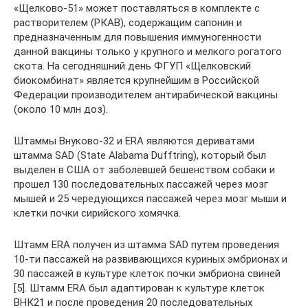
«Щелково-51» может поставляться в комплекте с
растворителем (РКАВ), содержащим сапонин и
предназначенным для повышения иммуногенности
данной вакцины только у крупного и мелкого рогатого
скота. На сегодняшний день ФГУП «Щелковский
биокомбинат» является крупнейшим в Российской
Федерации производителем антирабической вакцины
(около 10 млн доз).
Штаммы Внуково-32 и ERA являются дериватами
штамма SAD (State Alabama Dufftring), который был
выделен в США от заболевшей бешенством собаки и
прошел 130 последовательных пассажей через мозг
мышей и 25 чередующихся пассажей через мозг мыши и
клетки почки сирийского хомячка.
Штамм ERA получен из штамма SAD путем проведения
10-ти пассажей на развивающихся куриных эмбрионах и
30 пассажей в культуре клеток почки эмбриона свиней
[5]. Штамм ERA был адаптирован к культуре клеток
ВНК21 и после проведения 20 последовательных