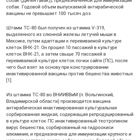
собак (Дипентавак)), предназначенной для иммунизации
собак. Годовой объем выпускаемой антирабической
вакцины не превышает 100 тысяч доз.
Штамм ТС-80 был получен из штамма V-319,
выделенного из слюнной железы летучей мыши в
Мексике, путем адаптации к перевиваемой культуре
клеток ВНК-21. Он прошел 10 пассажей в культуре
клеток ВНК-21, а затем свыше 70 пассажей в
перевиваемой культуре клеток почки сайги (ПС), после
чего был взят за основу при конструировании
инактивированной вакцины против бешенства животных
[1].
Из штамма ТС-80 во ВНИИВВиМ (п. Вольгинский,
Владимирской области) производится вакцина
антирабическая инактивированная культуральная
сорбированная жидкая, содержащая репродуцированный
в культуре клеток ПС инактивированный теотропином
вирус бешенства, сорбированный на гидроокиси
алюминия, и предназначена для иммунизации крупного и