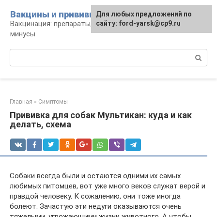
Перейти
Вакцины и прививки
Для любых предложений по
к
Вакцинация: препараты, график, плюсы и
сайту: ford-yarsk@cp9.ru
контенту
минусы
Поиск:
Главная
»
Симптомы
Прививка для собак Мультикан: куда и как
делать, схема
Собаки всегда были и остаются одними их самых
любимых питомцев, вот уже много веков служат верой и
правдой человеку. К сожалению, они тоже иногда
болеют. Зачастую эти недуги оказываются очень
тяжелыми, угрожающими жизни животного. А чтобы