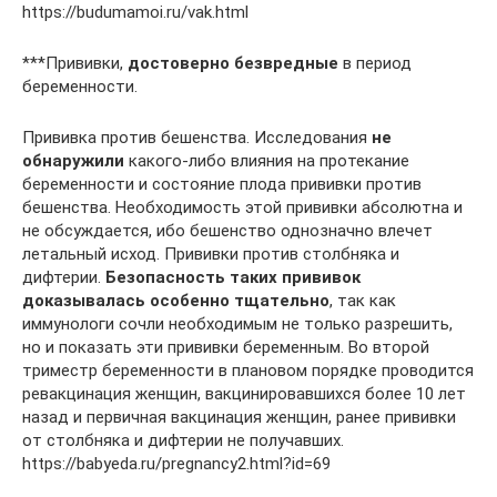
https://budumamoi.ru/vak.html
***Прививки,
достоверно безвредные
в период
беременности.
Прививка против бешенства. Исследования
не
обнаружили
какого-либо влияния на протекание
беременности и состояние плода прививки против
бешенства. Необходимость этой прививки абсолютна и
не обсуждается, ибо бешенство однозначно влечет
летальный исход. Прививки против столбняка и
дифтерии.
Безопасность таких прививок
доказывалась особенно тщательно
, так как
иммунологи сочли необходимым не только разрешить,
но и показать эти прививки беременным. Во второй
триместр беременности в плановом порядке проводится
ревакцинация женщин, вакцинировавшихся более 10 лет
назад и первичная вакцинация женщин, ранее прививки
от столбняка и дифтерии не получавших.
https://babyeda.ru/pregnancy2.html?id=69