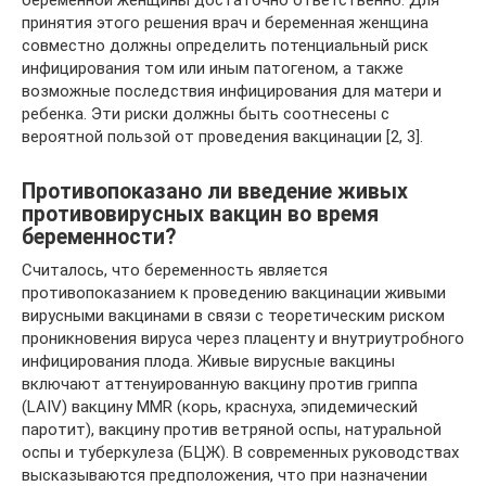
беременной женщины достаточно ответственно. Для
принятия этого решения врач и беременная женщина
совместно должны определить потенциальный риск
инфицирования том или иным патогеном, а также
возможные последствия инфицирования для матери и
ребенка. Эти риски должны быть соотнесены с
вероятной пользой от проведения вакцинации [2, 3].
Противопоказано ли введение живых
противовирусных вакцин во время
беременности?
Считалось, что беременность является
противопоказанием к проведению вакцинации живыми
вирусными вакцинами в связи с теоретическим риском
проникновения вируса через плаценту и внутриутробного
инфицирования плода. Живые вирусные вакцины
включают аттенуированную вакцину против гриппа
(LAIV) вакцину MMR (корь, краснуха, эпидемический
паротит), вакцину против ветряной оспы, натуральной
оспы и туберкулеза (БЦЖ). В современных руководствах
высказываются предположения, что при назначении