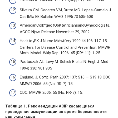
Estaban R. Vaccine 1995; 13(suppl 1): S35 — S36.
Silveira CM. Caceres VM, Dutra MG. Lopes-Camelo J.
CastMla EE Bulletin WHO. 1995:73.605-608
AmencanColk*geofObKtetriciansandGynecologists.
ACOG N(ws Release November 29, 2002.
HacktoyBK.J Nurse Midwifery 1999.44:106-117. 15-
Centers for Disease Control and Prevention. MMWR
Morb. Modal. Wkly Rep. 1996: 45 (RR* 11): 1-25.
Pastuszak AL. Levy M. Schick В el al N. Engl. J. Med
1994; 330: 901 905
Englund. J. Сотр. Path 2007: 137: S16 — S19 18 COC.
MMWR 2006: 55 (No. RR-7): 15
CDC. MMWR 2006; 55 (No. RR-7): 15.
Таблица 1. Рекомендации ACIP касающиеся
проведения иммунизации во время беременности
или кормления