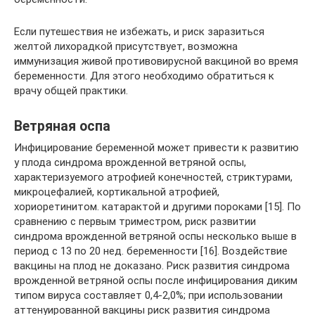
Если путешествия не избежать, и риск заразиться
желтой лихорадкой присутствует, возможна
иммунизация живой противовирусной вакциной во время
беременности. Для этого необходимо обратиться к
врачу общей практики.
Ветряная оспа
Инфицирование беременной может привести к развитию
у плода синдрома врожденной ветряной оспы,
характеризуемого атрофией конечностей, стриктурами,
микроцефалией, кортикальной атрофией,
хориоретинитом. катарактой и другими пороками [15]. По
сравнению с первым триместром, риск развитии
синдрома врожденной ветряной оспы несколько выше в
период с 13 по 20 нед. беременности [16]. Воздействие
вакцины на плод не доказано. Риск развития синдрома
врожденной ветряной оспы после инфицирования диким
типом вируса составляет 0,4-2,0%; при использовании
аттенуированной вакцины риск развития синдрома