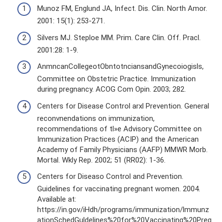
Munoz FM, Englund JA, Infect. Dis. Clin. North Amor.
2001: 15(1): 253-271.
Silvers MJ. Steploe MM. Prim. Care Clin. Off. Pracl.
2001:28: 1-9.
AnmncanCollegeotObntotnciansandGynecoiogisls,
Committee on Obstetric Practice. Immunization
during pregnancy. ACOG Com Opin. 2003; 282.
Centers for Disease Control arxl Prevention. General
reconvnendations on immunization,
recommendations of tl»e Advisory Committee on
Immunization Practices (ACIP) and the American
Academy of Family Physicians (AAFP) MMWR Morb.
Mortal. Wkly Rep. 2002; 51 (RR02): 1-36.
Centers for Diseaso Control and Prevention.
Guidelines for vaccinating pregnant women. 2004.
Available at:
https://in.gov/iHdh/programs/immunization/lmmunz
ationSchedGuldelines%20for%20Vaccinating%20Preg