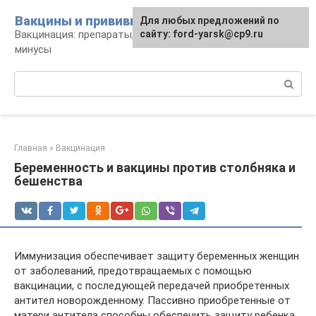
Перейти
Вакцины и прививки
Для любых предложений по
к
Вакцинация: препараты, график, плюсы и
сайту: ford-yarsk@cp9.ru
контенту
минусы
Поиск:
Главная
»
Вакцинация
Беременность и вакцины против столбняка и
бешенства
Иммунизация обеспечивает защиту беременных женщин
от заболеваний, предотвращаемых с помощью
вакцинации, с последующей передачей приобретенных
антител новорожденному. Пассивно приобретенные от
матери антитела способны обеспечить защиту ребенка