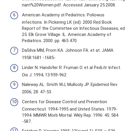
nant%20Women.pdf. Accessed January 25.2008.
American Academy ol Pediatrics: Poliowus
infections. In Pickering LK (ed): 2000 Red Book
Report of the Committee on Infectious Diseases, ed
25. Elk Grove Village. IL. American Academy of
Pediatrics. 2000. pp. 465 470.
DaSilva MM, Prom KA. Johnson FA. et at. JAMA
1958:1681 -1685-
Linder N. Hands!ler R. Fruman O. et al Pedi.itr Infect.
Ois J. 1994; 13:959-962
Naleway AL. Smith WJ, Mullooly JP. Epidemiol Rev.
2006; 28: 47-53.
Centers for Disease Control und Prevention
Connecticut. 1994-1995 and United States. 1979-
1994. MMWR Morb Mortal. Wkly Rep. 1996: 45: 584
-587.