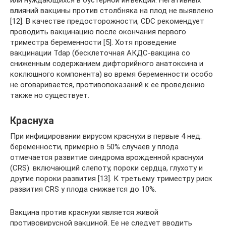
или нуждающихся в бустерной инъекции. Негативных
влияний вакцины против столбняка на плод не выявлено
[12]. В качестве предосторожности, CDC рекомендует
проводить вакцинацию после окончания первого
триместра беременности [5]. Хотя проведение
вакцинации Tdap (бесклеточная АКДС-вакцина со
сниженным содержанием дифторийного анатоксина и
коклюшного компонента) во время беременности особо
не оговаривается, противопоказаний к ее проведению
также но существует.
Краснуха
При инфицировании вирусом краснухи в первые 4 нед.
беременности, примерно в 50% случаев у плода
отмечается развитие синдрома врожденной краснухи
(CRS). включающий слепоту, пороки сердца, глухоту и
другие пороки развития [13]. К третьему триместру риск
развития CRS у плода снижается до 10%.
Вакцина против краснухи является живой
противовирусной вакциной. Ее не следует вводить