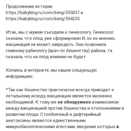
Продолжение истории
https://babyblog.ru/com/living/555037 и
https://babyblog.ru/com/living/554235
Итак, мы с мужем съездили к гинекологу .Гинеколог
сказала, что плод уже сформирован.И, по ее мнению,
вакцинация не может навредить. Она позвонила
главному рабиологу (врач по бешенству) района, та
сказала, что на плод влияния не будет.
Копаясь в интернете, мы нашли следующую
информацию:
*Так как бешенство практически всегда приводит к
летальному исходу, вакцинация является жизненно
необходимой. К тому же
не обнаружено
взаимосвязи
между вакцинацией против бешенства и отклонениями в
развитии плода. Столбнячный и дифтерийный
анатоксины являются единственными
иммунобиологическими агентами, введение которых
в