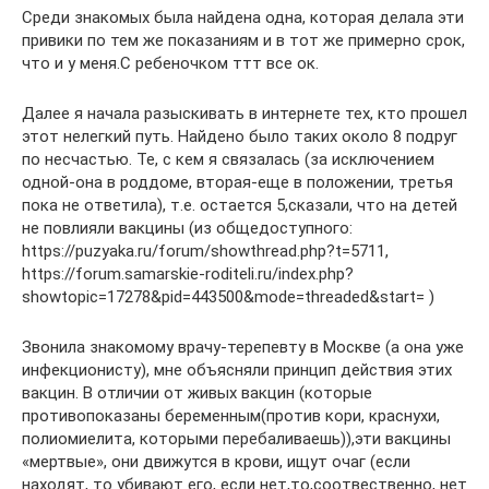
Среди знакомых была найдена одна, которая делала эти
привики по тем же показаниям и в тот же примерно срок,
что и у меня.С ребеночком ттт все ок.
Далее я начала разыскивать в интернете тех, кто прошел
этот нелегкий путь. Найдено было таких около 8 подруг
по несчастью. Те, с кем я связалась (за исключением
одной-она в роддоме, вторая-еще в положении, третья
пока не ответила), т.е. остается 5,сказали, что на детей
не повлияли вакцины (из общедоступного:
https://puzyaka.ru/forum/showthread.php?t=5711,
https://forum.samarskie-roditeli.ru/index.php?
showtopic=17278&pid=443500&mode=threaded&start= )
Звонила знакомому врачу-терепевту в Москве (а она уже
инфекционисту), мне объясняли принцип действия этих
вакцин. В отличии от живых вакцин (которые
противопоказаны беременным(против кори, краснухи,
полиомиелита, которыми перебаливаешь)),эти вакцины
«мертвые», они движутся в крови, ищут очаг (если
находят, то убивают его, если нет,то,соотвественно, нет