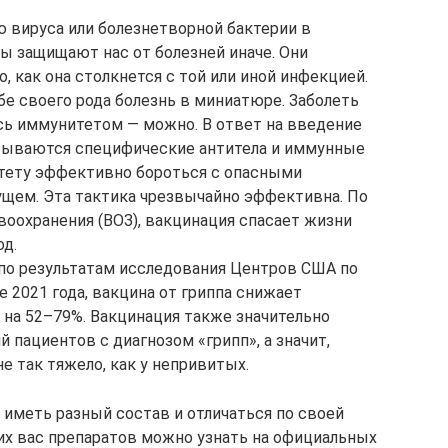
 вируса или болезнетворной бактерии в
ны защищают нас от болезней иначе. Они
 как она столкнется с той или иной инфекцией.
е своего рода болезнь в миниатюре. Заболеть
ись иммунитетом — можно. В ответ на введение
тываются специфические антитела и иммунные
тету эффективно бороться с опасными
ущем. Эта тактика чрезвычайно эффективна. По
оохранения (ВОЗ), вакцинация спасает жизни
од.
, по результатам исследования Центров США по
е 2021 года, вакцина от гриппа снижает
 на 52–79%. Вакцинация также значительно
 пациентов с диагнозом «грипп», а значит,
е так тяжело, как у непривитых.
иметь разный состав и отличаться по своей
х вас препаратов можно узнать на официальных