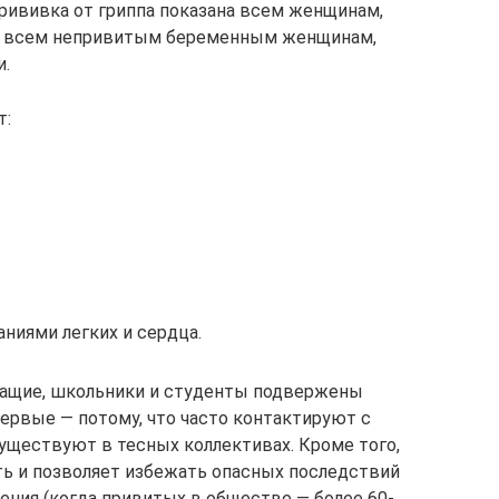
ививка от гриппа показана всем женщинам,
е всем непривитым беременным женщинам,
и.
т:
ниями легких и сердца.
ащие, школьники и студенты подвержены
ервые — потому, что часто контактируют с
существуют в тесных коллективах. Кроме того,
ть и позволяет избежать опасных последствий
ения (когда привитых в обществе — более 60-