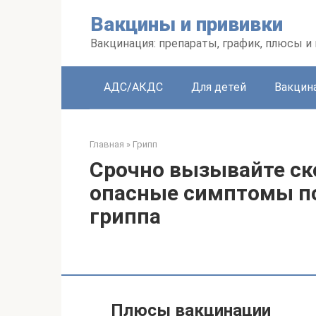
Перейти
Вакцины и прививки
к
контенту
Вакцинация: препараты, график, плюсы и
АДС/АКДС
Для детей
Вакцин
Главная
»
Грипп
Срочно вызывайте ск
опасные симптомы по
гриппа
Плюсы вакцинации