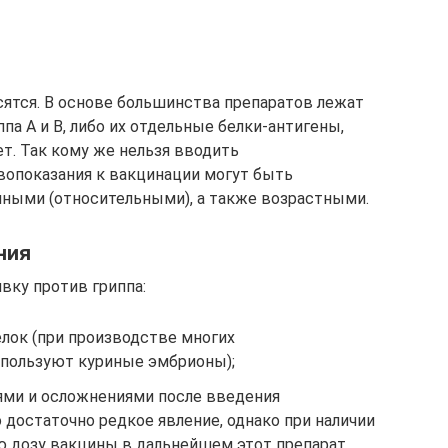
сятся. В основе большинства препаратов лежат
па А и В, либо их отдельные белки-антигены,
. Так кому же нельзя вводить
опоказания к вакцинации могут быть
ными (относительными), а также возрастными.
ния
ивку против гриппа:
елок (при производстве многих
пользуют куриные эмбрионы);
ми и осложнениями после введения
достаточно редкое явление, однако при наличии
ю дозу вакцины в дальнейшем этот препарат