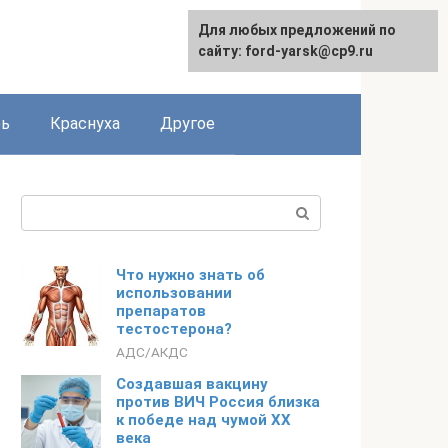
Для любых предложений по
сайту: ford-yarsk@cp9.ru
рь
Краснуха
Другое
Поиск:
Что нужно знать об
использовании
препаратов
тестостерона?
АДС/АКДС
Создавшая вакцину
против ВИЧ Россия близка
к победе над чумой ХХ
века