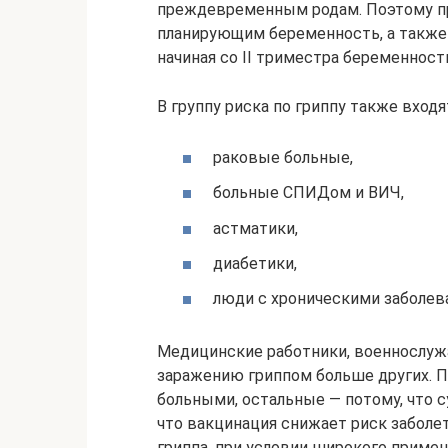
преждевременным родам. Поэтому пр
планирующим беременность, а такж
начиная со II триместра беременност
В группу риска по гриппу также входя
раковые больные,
больные СПИДом и ВИЧ,
астматики,
диабетики,
люди с хроническими заболева
Медицинские работники, военнослуж
заражению гриппом больше других. П
больными, остальные — потому, что 
что вакцинация снижает риск заболе
гриппа, при условии широкого примен