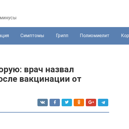
 минусы
ация
Симптомы
Грипп
Полиомиелит
Ко
орую: врач назвал
сле вакцинации от