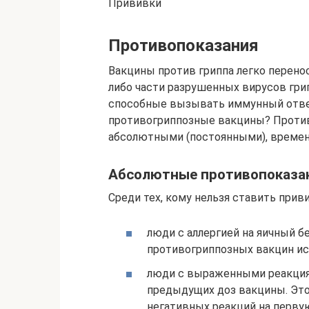
Прививки
Противопоказания
Вакцины против гриппа легко перено
либо части разрушенных вирусов грип
способные вызывать иммунный ответ
противогриппозные вакцины? Против
абсолютными (постоянными), времен
Абсолютные противопоказа
Среди тех, кому нельзя ставить прив
люди с аллергией на яичный б
противогриппозных вакцин ис
люди с выраженными реакция
предыдущих доз вакцины. Это 
негативных реакций на перву