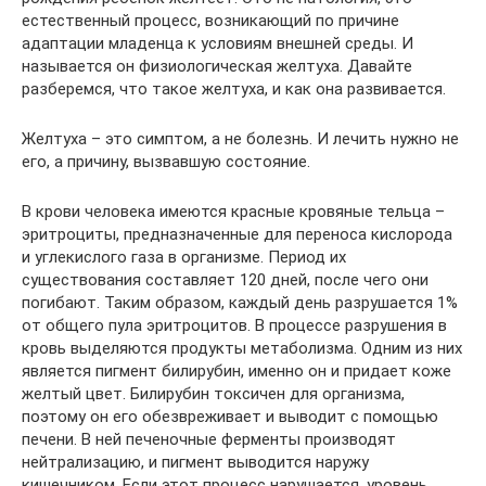
естественный процесс, возникающий по причине
адаптации младенца к условиям внешней среды. И
называется он физиологическая желтуха. Давайте
разберемся, что такое желтуха, и как она развивается.
Желтуха – это симптом, а не болезнь. И лечить нужно не
его, а причину, вызвавшую состояние.
В крови человека имеются красные кровяные тельца –
эритроциты, предназначенные для переноса кислорода
и углекислого газа в организме. Период их
существования составляет 120 дней, после чего они
погибают. Таким образом, каждый день разрушается 1%
от общего пула эритроцитов. В процессе разрушения в
кровь выделяются продукты метаболизма. Одним из них
является пигмент билирубин, именно он и придает коже
желтый цвет. Билирубин токсичен для организма,
поэтому он его обезвреживает и выводит с помощью
печени. В ней печеночные ферменты производят
нейтрализацию, и пигмент выводится наружу
кишечником. Если этот процесс нарушается, уровень