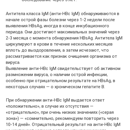
Антитела класса IgМ (анти-HBс IgМ) обнаруживаются в
начале острой фазы болезни через 1-2 недели после
выявления HBsAg, иногда в конце инкубационного
периода. Они достигают максимальных значений через
2-3 месяца с момента обнаружения HBsAg. Антитела IgМ
циркулируют в крови в течение нескольких месяцев
вплоть до выздоровления, а затем исчезают, что
рассматривается как признак очищения организма от
вируса.
Выявление анти-HBс IgМ свидетельствует об активном
размножении вируса, о наличии острой инфекции,
особенно при отрицательном результате на HBsAg, в
некоторых случаях — о хроническом гепатите В.
При обнаружении анти-HBc IgM выдается ответ
«положительно», в случае их отсутствия —
«отрицательно», при очень низких значениях («серая
зона») — «сомнительно, рекомендуем повторить через
10-14 дней». Отрицательный результат на анти-HBc IgM