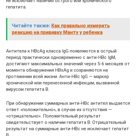
не исключает наличия острого или хронического
гепатита.
Читайте также:
Как правильно измерить
реакцию на прививку Манту у ребенка
Антитела к HBсAg класса IgG появляются в острый
период практически одновременно с анти-HBс IgМ,
достигают максимальных значений через 5-6 месяцев от
момента обнаружения HBsAg и сохраняются на
протяжении всей жизни. Анти-HBс IgG — маркер
хронической или перенесенной инфекции, вызванной
вирусом гепатита В.
При обнаружении суммарных анти-HBc антител выдается
ответ «положительно», в случае их отсутствия —
«отрицательно». Положительный результат
свидетельствует о наличии гепатита В. Отрицательный
результат на суммарные анти-HBc не исключает гепатит
B.