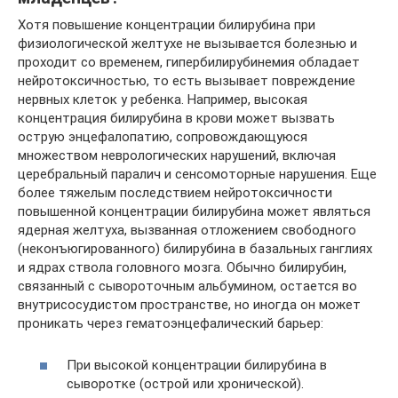
Хотя повышение концентрации билирубина при
физиологической желтухе не вызывается болезнью и
проходит со временем, гипербилирубинемия обладает
нейротоксичностью, то есть вызывает повреждение
нервных клеток у ребенка. Например, высокая
концентрация билирубина в крови может вызвать
острую энцефалопатию, сопровождающуюся
множеством неврологических нарушений, включая
церебральный паралич и сенсомоторные нарушения. Еще
более тяжелым последствием нейротоксичности
повышенной концентрации билирубина может являться
ядерная желтуха, вызванная отложением свободного
(неконъюгированного) билирубина в базальных ганглиях
и ядрах ствола головного мозга. Обычно билирубин,
связанный с сывороточным альбумином, остается во
внутрисосудистом пространстве, но иногда он может
проникать через гематоэнцефалический барьер:
При высокой концентрации билирубина в
сыворотке (острой или хронической).