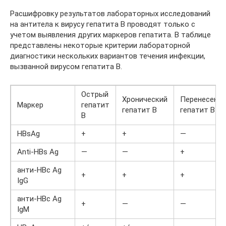
Расшифровку результатов лабораторных исследований
на антитела к вирусу гепатита В проводят только с
учетом выявления других маркеров гепатита. В таблице
представлены некоторые критерии лабораторной
диагностики нескольких вариантов течения инфекции,
вызванной вирусом гепатита В.
Острый
Хронический
Перенесенн
Маркер
гепатит
гепатит В
гепатит В
В
HBsAg
+
+
—
Anti-HBs Ag
—
—
+
анти-HBс Ag
+
+
+
IgG
анти-HBс Ag
+
—
—
IgМ