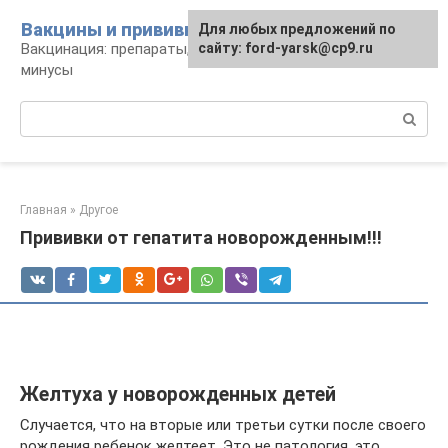
Перейти
Вакцины и прививки
Для любых предложений по
к
Вакцинация: препараты, график, плюсы и
сайту: ford-yarsk@cp9.ru
контенту
минусы
Поиск:
Главная
»
Другое
Прививки от гепатита новорожденным!!!
Желтуха у новорожденных детей
Случается, что на вторые или третьи сутки после своего
рождения ребенок желтеет. Это не патология, это