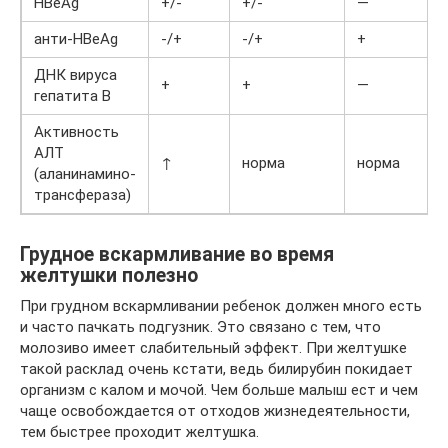
HBеAg
+/-
+/-
—
анти-HBеAg
-/+
-/+
+
ДНК вируса
+
+
—
гепатита В
Активность
АЛТ
↑
норма
норма
(аланинамино-
трансфераза)
Грудное вскармливание во время
желтушки полезно
При грудном вскармливании ребенок должен много есть
и часто пачкать подгузник. Это связано с тем, что
молозиво имеет слабительный эффект. При желтушке
такой расклад очень кстати, ведь билирубин покидает
организм с калом и мочой. Чем больше малыш ест и чем
чаще освобождается от отходов жизнедеятельности,
тем быстрее проходит желтушка.