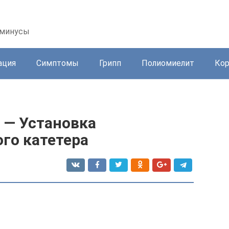
 минусы
ация
Симптомы
Грипп
Полиомиелит
Ко
 — Установка
го катетера