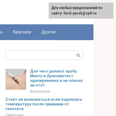
Для любых предложений по
сайту: ford-yarsk@cp9.ru
рь
Краснуха
Другое
Поиск:
Для чего делают пробу
Манту и Диаскинтест
одновременно и не опасно
ли это?
Вакцинация
Стоит ли волноваться если поднялась
температура после прививки от
гепатита
Симптомы