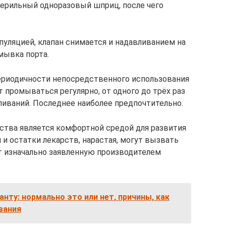
терильный одноразовый шприц, после чего
уляцией, клапан снимается и надавливанием на
мывка порта.
ериодичности непосредственного использования
т промываться регулярно, от одного до трёх раз
вливаний. Последнее наиболее предпочтительно.
йства является комфортной средой для развития
 и остатки лекарств, нарастая, могут вызвать
т изначально заявленную производителем
нту: нормально это или нет, причины, как
вания