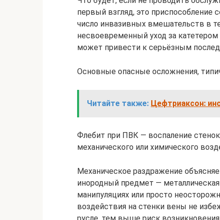
Что будет, если не проводить обслу
первый взгляд, это приспособление 
число инвазивных вмешательств в те
несвоевременный уход за катетером 
может привести к серьёзным послед
Основные опасные осложнения, типич
Читайте также:
Цефтриаксон: ин
Флебит при ПВК — воспаление стенок 
механического или химического возд
Механическое раздражение объясняет
инородный предмет — металлическая 
манипуляциях или просто неосторож
воздействия на стенки вены не избе
русле, тем выше риск возникновения