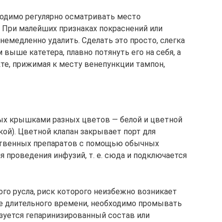
ходимо регулярно осматривать место
. При малейших признаках покраснений или
емедленно удалить. Сделать это просто, слегка
 выше катетера, плавно потянуть его на себя, а
кте, прижимая к месту венепункции тампон,
тых крышками разных цветов — белой и цветной
ой). Цветной клапан закрывает порт для
ственных препаратов с помощью обычных
 проведения инфузий, т. е. сюда и подключается
го русла, риск которого неизбежно возникает
ие длительного времени, необходимо промывать
ьзуется гепаринизированный состав или