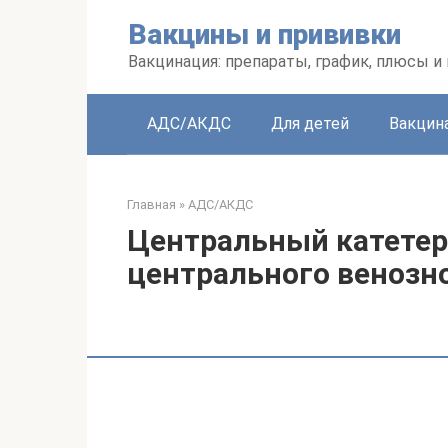
Перейти
Вакцины и прививки
к
контенту
Вакцинация: препараты, график, плюсы и
АДС/АКДС
Для детей
Вакцин
Главная
»
АДС/АКДС
Центральный катетер
центрального венозно