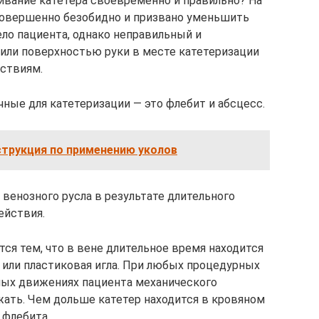
живание катетера своевременно и правильно? На
совершенно безобидно и призвано уменьшить
ло пациента, однако неправильный и
или поверхностью руки в месте катетеризации
ствиям.
ные для катетеризации — это флебит и абсцесс.
струкция по применению уколов
венозного русла в результате длительного
ействия.
ся тем, что в вене длительное время находится
или пластиковая игла. При любых процедурных
ных движениях пациента механического
жать. Чем дольше катетер находится в кровяном
 флебита.