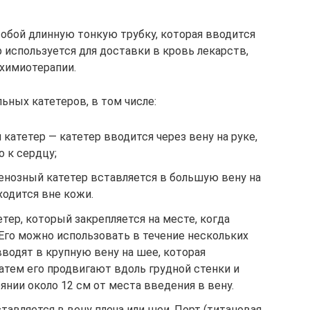
обой длинную тонкую трубку, которая вводится
 используется для доставки в кровь лекарств,
 химиотерапии.
ных катетеров, в том числе:
атетер — катетер вводится через вену на руке,
о к сердцу;
нозный катетер вставляется в большую вену на
ходится вне кожи.
тер, который закрепляется на месте, когда
Его можно использовать в течение нескольких
вводят в крупную вену на шее, которая
атем его продвигают вдоль грудной стенки и
янии около 12 см от места введения в вену.
тавляется в вену плеча или шеи. Порт (титановая