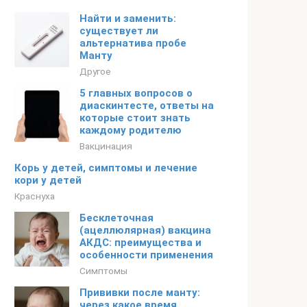
Найти и заменить:
существует ли
альтернатива пробе
Манту
Другое
5 главных вопросов о
диаскинтесте, ответы на
которые стоит знать
каждому родителю
Вакцинация
Корь у детей, симптомы и лечение
кори у детей
Краснуха
Бесклеточная
(ацеллюлярная) вакцина
АКДС: преимущества и
особенности применения
Симптомы
Прививки после манту:
через какое время