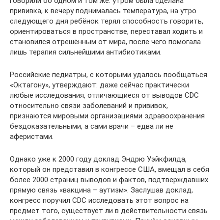
говорили об одном и том же: утром была сделана
прививка, к вечеру поднималась температура, на утро
следующего дня ребёнок терял способность говорить,
ориентироваться в пространстве, переставал ходить и
становился отрешённым от мира, после чего помогала
лишь терапия сильнейшими антибиотиками.
Российские педиатры, с которыми удалось пообщаться
«Октагону», утверждают: даже сейчас практически
любые исследования, отличающиеся от выводов CDC
относительно связи заболеваний и прививок,
признаются мировыми организациями здравоохранения
бездоказательными, а сами врачи – едва ли не
аферистами.
Однако уже к 2000 году доклад Эндрю Уэйкфилда,
который он представил в конгрессе США, вмещал в себя
более 2000 страниц выводов и фактов, подтверждавших
прямую связь «вакцина – аутизм». Заслушав доклад,
конгресс поручил CDC исследовать этот вопрос на
предмет того, существует ли в действительности связь