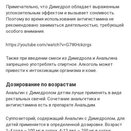
Примечательно, что Димедрол обладает выраженным
успокоительным эффектом и вызывает сонливость.
Поэтому во время использования антигистамина не
рекомендовано заниматься деятельностью, требующей
особого внимания.
https://youtube.com/watch?v=G7tKHckzrgs
Также при введении смеси из Димедрола и Анальгина
запрещено употреблять спиртное. Алкоголь может
привести к интоксикации организма и коме.
Дозирование по возрастам
Анальгин с Димедролом детям лучше применять в виде
ректальных свечей. Сочетание анальгетика и
антигистамина есть в препарате Анальдим.
Суппозиторий, содержащий Анальгин с Димедролом, для
детей применяется в определенной дозировке. Возраст
1-4 года – 100 мг в сутки, 4-12 лет – 250 мг в сутки,