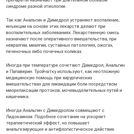
препараты назначают при длительном болевом
синдроме разной этиологии.
Так как Анальгин и Димедрол устраняют воспаление,
инъекции на основе этих лекарств делают при
воспалительных заболеваниях. Лекарственную смесь
назначают после оперативного вмешательства, при
невралгии, миалгии, суставных патологиях, ожогах,
печеночных либо почечных коликах.
Иногда при температуре сочетают Димедрол, Анальгин
и Папаверин. Тройчатку используют, как неотложную
медицинскую помощь при хирургических
вмешательствах для ликвидации боли посредством
миорелаксации протоков, мочевыделительных путей и
кишечника.
Иногда Анальгин с Димедролом совмещают с
Лидокаином. Подобное сочетание на ускоряет
терапевтический эффект, но повышает
анальгезирующее и антифлогистическое действие.