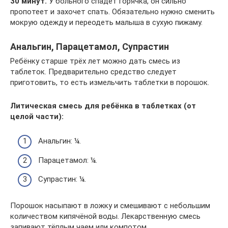
30 минут.
У больного спадёт горячка, он сильно
пропотеет и захочет спать. Обязательно нужно сменить
мокрую одежду и переодеть малыша в сухую пижаму.
Анальгин, Парацетамол, Супрастин
Ребёнку старше трёх лет можно дать смесь из
таблеток. Предварительно средство следует
приготовить, то есть измельчить таблетки в порошок.
Литическая смесь для ребёнка в таблетках (от
целой части):
Анальгин: ¼.
Парацетамол: ¼.
Супрастин: ¼.
Порошок насыпают в ложку и смешивают с небольшим
количеством кипячёной воды. Лекарственную смесь
запивают тёплым чаем или компотом.