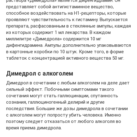
раствора «Димедрола» является дифенгидрамин. Он
представляет собой антигистаминное вещество,
способное воздействовать на Н1-рецепторы, которые
проявляют чувствительность к гистамину. Выпускается
препарата, расфасованным в стеклянные ампулы, каждая
из которых содержит 1 мл лекарства. В каждом
миллилитре «Димедрола» содержится 10 мг
дифенгидрамина. Ампулы дополнительно упаковываются
в картонные коробки по 10 штук. Кроме того, в форме
таблеток с концентрацией активного вещества 50 мг.
Димедрол с алкоголем
Димедрол в сочетании с любым алкоголем на деле дает
сильный эффект. Побочными симптомами такого
сочетания могут стать галлюцинации, спутанность
сознания, галлюциногенный делирий и другие
последствия. Большие же дозы димедрола в сочетании
с алкоголем могут попросту убить человека. Именно
поэтому следует отказаться от любого алкоголя во
время приема димедрола.