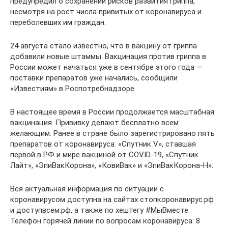
предупредил о сохранении рисков развития гриппа,
несмотря на рост числа привитых от коронавируса и
переболевших им граждан.
24 августа стало известно, что в вакцину от гриппа
добавили новые штаммы. Вакцинация против гриппа в
России может начаться уже в сентябре этого года —
поставки препаратов уже начались, сообщили
«Известиям» в Роспотребнадзоре.
В настоящее время в России продолжается масштабная
вакцинация. Прививку делают бесплатно всем
желающим. Ранее в стране было зарегистрировано пять
препаратов от коронавируса: «Спутник V», ставшая
первой в РФ и мире вакциной от COVID-19, «Спутник
Лайт», «ЭпиВакКорона», «КовиВак» и «ЭпиВакКорона-Н».
Вся актуальная информация по ситуации с
коронавирусом доступна на сайтах стопкоронавирус.рф
и доступвсем.рф, а также по хештегу #МыВместе.
Телефон горячей линии по вопросам коронавируса: 8