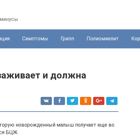
 минусы
ация
Симптомы
Грипп
Полиомиелит
Ко
заживает и должна
оторую новорожденный малыш получает еще во
ся БЦЖ.