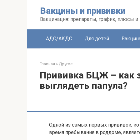
Перейти
Вакцины и прививки
к
контенту
Вакцинация: препараты, график, плюсы и
АДС/АКДС
Для детей
Вакцин
Главная
»
Другое
Прививка БЦЖ – как 
выглядеть папула?
Одной из самых первых прививок, к
время пребывания в роддоме, являет