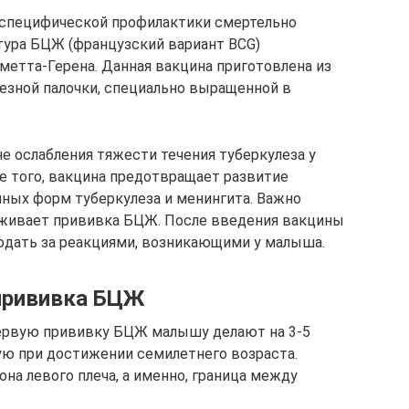
 специфической профилактики смертельно
атура БЦЖ (французский вариант BCG)
етта-Герена. Данная вакцина приготовлена из
езной палочки, специально выращенной в
е ослабления тяжести течения туберкулеза у
ме того, вакцина предотвращает развитие
ных форм туберкулеза и менингита. Важно
заживает прививка БЦЖ. После введения вакцины
юдать за реакциями, возникающими у малыша.
прививка БЦЖ
первую прививку БЦЖ малышу делают на 3-5
ую при достижении семилетнего возраста.
на левого плеча, а именно, граница между