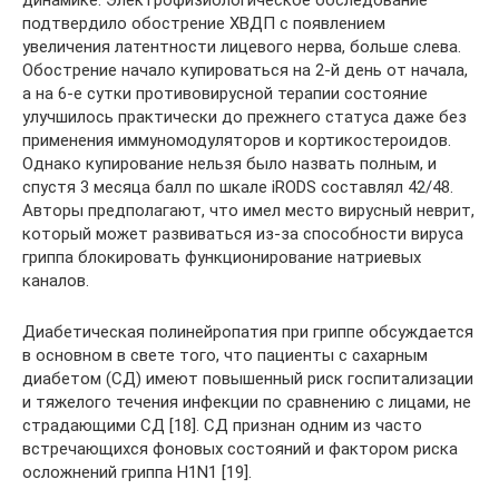
динамике. Электрофизиологическое обследование
подтвердило обострение ХВДП с появлением
увеличения латентности лицевого нерва, больше слева.
Обострение начало купироваться на 2-й день от начала,
а на 6-е сутки противовирусной терапии состояние
улучшилось практически до прежнего статуса даже без
применения иммуномодуляторов и кортикостероидов.
Однако купирование нельзя было назвать полным, и
спустя 3 месяца балл по шкале iRODS составлял 42/48.
Авторы предполагают, что имел место вирусный неврит,
который может развиваться из-за способности вируса
гриппа блокировать функционирование натриевых
каналов.
Диабетическая полинейропатия при гриппе обсуждается
в основном в свете того, что пациенты с сахарным
диабетом (СД) имеют повышенный риск госпитализации
и тяжелого течения инфекции по сравнению с лицами, не
страдающими СД [18]. СД признан одним из часто
встречающихся фоновых состояний и фактором риска
осложнений гриппа H1N1 [19].