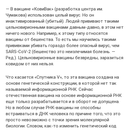
— В вакцине «КовиВак» (разработка центра им.
Чумакова) использован целый вирус. Но он
инактивированный (убитый). Людей прививают такими
цельновирионными вакцинами давным-давно, в этом нет
ничего нового. Например, к этому типу относятся
вакцины от бешенства. То есть мы научились такими
прививками убивать гораздо более опасный вирус, чем
SARS-CoV-2 (бешенство это неизлечимая болезнь. —
Ред.). Цельновирионные вакцины безвредны, заразиться
ковидом от них нельзя.
Что касается «Спутника V», то эта вакцина создана на
основе генетической конструкции, в которой нет так
называемой информационной РНК. Сейчас
отечественная вакцина на основе информационной РНК
еще только разрабатывается и в оборот не допущена.
Но в любом случае РНК-вакцины не способны
встраиваться в ДНК человека по причине того, что это
просто невозможно с точки зрения молекулярной
биологии. Словом, как-то изменить генетический код