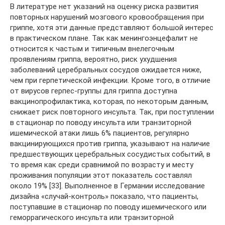
В литературе нет указаний на оценку риска развития
повторных нарушений мозгового кровообращения при
гриппе, хотя эти данные представляют большой интерес
в практическом плане. Так как менингоэнцефалит не
относится к частым и типичным внелегочным
проявлениям гриппа, вероятно, риск ухудшения
заболеваний церебральных сосудов ожидается ниже,
чем при герпетической инфекции. Кроме того, в отличие
от вирусов герпес-группы для гриппа доступна
вакцинопрофилактика, которая, по некоторым данным,
снижает риск повторного инсульта. Так, при поступлении
в стационар по поводу инсульта или транзиторной
ишемической атаки лишь 6% пациентов, регулярно
вакцинирующихся против гриппа, указывают на наличие
предшествующих церебральных сосудистых событий, в
то время как среди сравнимой по возрасту и месту
проживания популяции этот показатель составлял
около 19% [33]. Выполненное в Германии исследование
дизайна «случай-контроль» показало, что пациенты,
поступавшие в стационар по поводу ишемического или
геморрагического инсульта или транзиторной