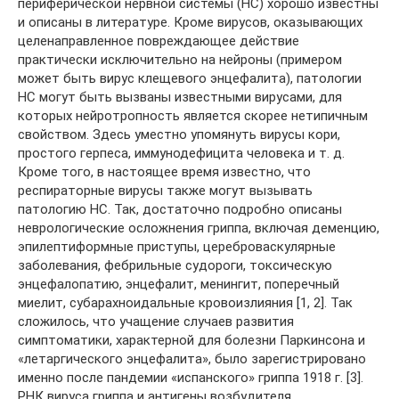
периферической нервной системы (НС) хорошо известны
и описаны в литературе. Кроме вирусов, оказывающих
целенаправленное повреждающее действие
практически исключительно на нейроны (примером
может быть вирус клещевого энцефалита), патологии
НС могут быть вызваны известными вирусами, для
которых нейротропность является скорее нетипичным
свойством. Здесь уместно упомянуть вирусы кори,
простого герпеса, иммунодефицита человека и т. д.
Кроме того, в настоящее время известно, что
респираторные вирусы также могут вызывать
патологию НС. Так, достаточно подробно описаны
неврологические осложнения гриппа, включая деменцию,
эпилептиформные приступы, цереброваскулярные
заболевания, фебрильные судороги, токсическую
энцефалопатию, энцефалит, менингит, поперечный
миелит, субарахноидальные кровоизлияния [1, 2]. Так
сложилось, что учащение случаев развития
симптоматики, характерной для болезни Паркинсона и
«летаргического энцефалита», было зарегистрировано
именно после пандемии «испанского» гриппа 1918 г. [3].
РНК вируса гриппа и антигены возбудителя