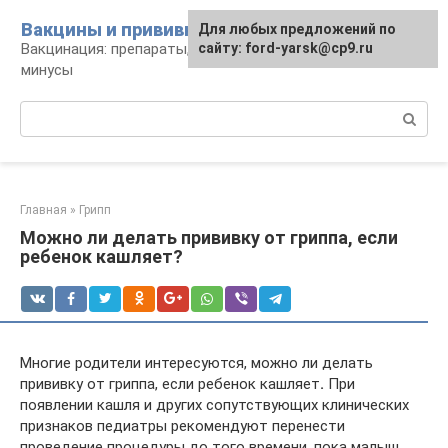
Перейти
Вакцины и прививки
Для любых предложений по
к
Вакцинация: препараты, график, плюсы и
сайту: ford-yarsk@cp9.ru
контенту
минусы
Поиск:
Главная
»
Грипп
Можно ли делать прививку от гриппа, если
ребенок кашляет?
Многие родители интересуются, можно ли делать
прививку от гриппа, если ребенок кашляет
.
При
появлении кашля и других сопутствующих клинических
признаков педиатры рекомендуют перенести
проведение процедуры до того времени, пока малыш