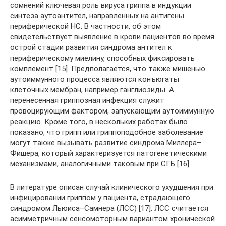
сомнений ключевая роль вируса гриппа в индукции
синтеза аутоантител, направленных на антигены
периферической НС. В частности, об этом
свидетельствует выявление в крови пациентов во время
острой стадии развития синдрома антител к
периферическому миелину, способных фиксировать
комплемент [15]. Предполагается, что также мишенью
аутоиммунного процесса являются конъюгаты
клеточных мембран, например ганглиозиды. А
перенесенная гриппозная инфекция служит
провоцирующим фактором, запускающим аутоиммунную
реакцию. Кроме того, в нескольких работах было
показано, что грипп или гриппоподобное заболевание
могут также вызывать развитие синдрома Миллера–
Фишера, который характеризуется патогенетическими
механизмами, аналогичными таковым при СГБ [16].
В литературе описан случай клинического ухудшения при
инфицировании гриппом у пациента, страдающего
синдромом Льюиса–Самнера (ЛСС) [17]. ЛСС считается
асимметричным сенсомоторным вариантом хронической