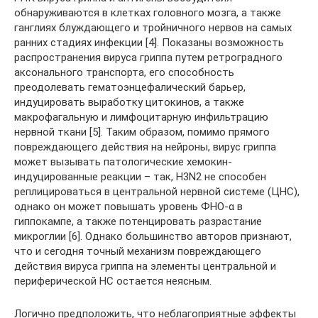
обнаруживаются в клетках головного мозга, а также
ганглиях блуждающего и тройничного нервов на самых
ранних стадиях инфекции [4]. Показаны возможность
распространения вируса гриппа путем ретроградного
аксонального транспорта, его способность
преодолевать гематоэнцефалический барьер,
индуцировать выработку цитокинов, а также
макрофагальную и лимфоцитарную инфильтрацию
нервной ткани [5]. Таким образом, помимо прямого
повреждающего действия на нейроны, вирус гриппа
может вызывать патологические хемокин-
индуцированные реакции – так, H3N2 не способен
реплицироваться в центральной нервной системе (ЦНС),
однако он может повышать уровень ФНО-α в
гиппокампе, а также потенцировать разрастание
микроглии [6]. Однако большинство авторов признают,
что и сегодня точный механизм повреждающего
действия вируса гриппа на элементы центральной и
периферической НС остается неясным.
Логично предположить, что неблагоприятные эффекты