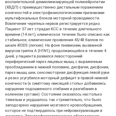
воспалительной демиелинизирующей полинейропатии
(ХВДП) с преимущественно дистальным поражением
конечностей и электрофизиологическими признаками
мультифокальных блоков моторной проводимости.
Вовлечение черепных нервов регистрируется редко.
Пациент 57 лет страдал KCC в течение длительного
времени (14 лет), клиническое течение было описано как
стабильное, клинические проявления 45/48 баллов по
шкале iRODS (легкие). На фоне пневмонии, вызванной
вирусом гриппа А (H1N1), продолжающейся в течение 4
дней, у пациента развился левосторонний
периферический парез лицевых мышц с выраженным
преобладанием в нижней половине, дисфагия, дисфония,
парез мышц шеи, сенсомоторная дисфункция левой руки
и резко усугубился моторный дефицит в правой нижней
конечности (к симптому «висящей стопы» добавились
нарушение подошвенного сгибания и разгибания в
коленном суставе). Состояние оказалось настолько
тяжелым и ухудшалось так стремительно, что было
заподозрено нарушение мозгового кровообращения,
которое не подтвердилось при нейровизуализации в