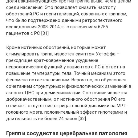
доля вакцинирующихся против гриппа выше, чем в целом
среди населения. Это позволяет снизить частоту
обострений РС и госпитализаций, связанных с гриппом,
что было подтверждено данными ретроспективного
исследования 2008-2014 гг. с включением 6755
пациентов с РС [31].
Кроме истинных обострений, которые может
стимулировать грипп, известен симптом Ухтоффа –
преходящее крат-ковременное ухудшение
неврологических функций у пациентов с РС в ответ на
повышение температуры тела. Точный механизм этого
феномена остается неясным. Вероятно, он обусловлен
сочетанием структурных и физиологических изменений в
аксонах ЦНС при демиелинизации. Состояние является
доброкачественным, от истинного обострения РС его
отличает отсутствие отрицательной динамики на МРТ
головного мозга, положительный эффект гипотермии и
длительность не более 24 часов [32].
Грипп и сосудистая церебральная патология