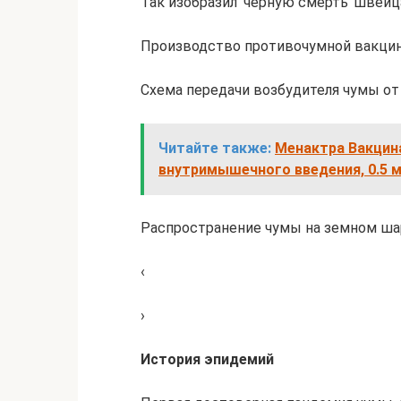
Так изобразил ‘черную смерть’ швейц
Производство противочумной вакцины
Схема передачи возбудителя чумы от
Читайте также:
Менактра Вакцин
внутримышечного введения, 0.5 мл
Распространение чумы на земном шар
‹
›
История эпидемий