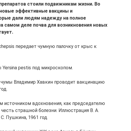
препаратов стоили подвижникам жизни. Во
ь новые эффективные вакцины и
орые дали людям надежду на полное
на самом деле почва для возникновения новых
вует.
chepsis передает чумную палочку от крыс к
ersina pestis под микроскопом.
т чумы Владимир Хавкин проводит вакцинацию
год.
там источником вдохновения, как председателю
честь страшной болезни. Иллюстрация В. А.
С. Пушкина, 1961 год.