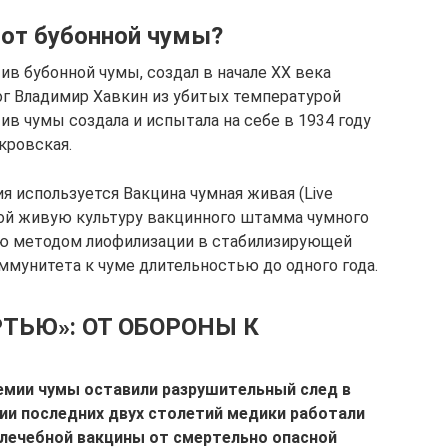
 от бубонной чумы?
в бубонной чумы, создал в начале XX века
ог Владимир Хавкин из убитых температурой
в чумы создала и испытала на себе в 1934 году
кровская.
я используется Вакцина чумная живая (Live
обой живую культуру вакцинного штамма чумного
нную методом лиофилизации в стабилизирующей
ммунитета к чуме длительностью до одного года.
ТЬЮ»: ОТ ОБОРОНЫ К
мии чумы оставили разрушительный след в
ии последних двух столетий медики работали
 лечебной вакцины от смертельно опасной