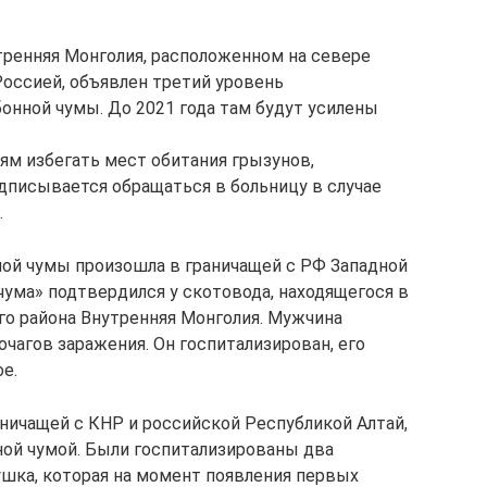
ренняя Монголия, расположенном на севере
Россией, объявлен третий уровень
онной чумы. До 2021 года там будут усилены
м избегать мест обитания грызунов,
дписывается обращаться в больницу в случае
.
ой чумы произошла в граничащей с РФ Западной
чума» подтвердился у скотовода, находящегося в
го района Внутренняя Монголия. Мужчина
чагов заражения. Он госпитализирован, его
е.
аничащей с КНР и российской Республикой Алтай,
ной чумой. Были госпитализированы два
ушка, которая на момент появления первых