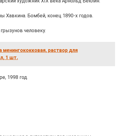
арский художник XIX века Арнольд Бёклин.
 Хавкина. Бомбей, конец 1890-х годов.
 грызунов человеку.
а менингококковая, раствор для
, 1 шт.
е, 1998 год.