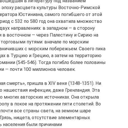
 вошедшая в литературу под названием
 в эпоху расцвета культуры Восточно-Римской
ератора Юстиниана, самого погибшего от этой
ериод с 532 по 580 год она охватила множество
двух направлениях: в западном — в сторону
и в восточном — через Палестину и Сирию на
 торговыми путями: вначале по морским
граничивших с морским побережьем. Своего пика
дах в Турцию и Грецию, а затем на территорию
рмании (545-546). Тогда погибло более половины
и — почти 100 миллионов человек.
ая смерть», пришла в XIV веке (1348-1351). Ни
о нашествия инфекции, даже Гренландия. Эта
 многих авторских источниках. Она открыла
опу в покое на протяжении пяти столетий. Во
почти все страны света, на земном шаре
 Грязь, нищета, отсутствие элементарных
ь населения были причинами