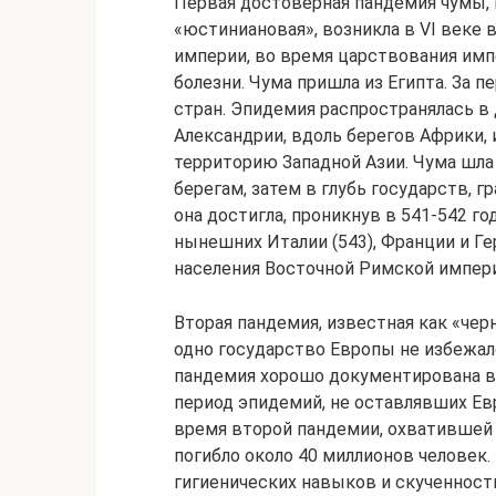
Первая достоверная пандемия чумы,
«юстиниановая», возникла в VI веке
империи, во время царствования имп
болезни. Чума пришла из Египта. За п
стран. Эпидемия распространялась в 
Александрии, вдоль берегов Африки, 
территорию Западной Азии. Чума шла
берегам, затем в глубь государств, 
она достигла, проникнув в 541-542 го
нынешних Италии (543), Франции и Ге
населения Восточной Римской импери
Вторая пандемия, известная как «черн
одно государство Европы не избежал
пандемия хорошо документирована во
период эпидемий, не оставлявших Евр
время второй пандемии, охватившей 
погибло около 40 миллионов человек.
гигиенических навыков и скученност