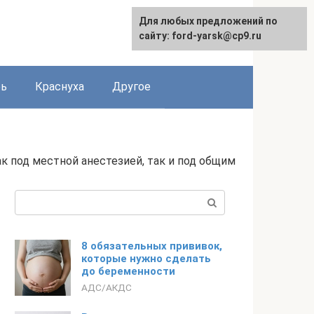
Для любых предложений по
сайту: ford-yarsk@cp9.ru
рь
Краснуха
Другое
к под местной анестезией, так и под общим
Поиск:
8 обязательных прививок,
которые нужно сделать
до беременности
АДС/АКДС